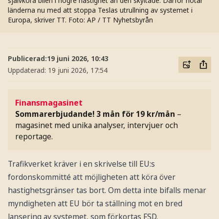
självköra bilen i högre hastighet än den skyltade. Därför hotar
länderna nu med att stoppa Teslas utrullning av systemet i
Europa, skriver TT.
Foto: AP / TT Nyhetsbyrån
Publicerad:
19 juni 2026, 10:43
Uppdaterad:
19 juni 2026, 17:54
Finansmagasinet
Sommarerbjudande! 3 mån för 19 kr/mån
–
magasinet med unika analyser, intervjuer och
reportage.
Trafikverket kräver i en skrivelse till EU:s
fordonskommitté att möjligheten att köra över
hastighetsgränser tas bort. Om detta inte bifalls menar
myndigheten att EU bör ta ställning mot en bred
lansering av systemet, som förkortas FSD.