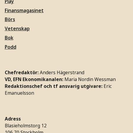
Play
Finansmagasinet
Börs
Vetenskap
Bok
Podd
Chefredaktör:
Anders Hägerstrand
VD, EFN Ekonomikanalen:
Maria Nordin Wessman
Redaktionschef och tf ansvarig utgivare:
Eric
Emanuelsson
Adress
Blasieholmstorg 12
106 70 Stockholm