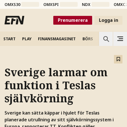
OMXS30
OMXSPI
NDX
OMXC
Prenumerera
Logga in
START
PLAY
FINANSMAGASINET
BÖRS
VETENSKAP
Sverige larmar om
funktion i Teslas
självkörning
Sverige kan sätta käppar i hjulet för Teslas
planerade utrullning av sitt självkörningssystem i
Europa, rapporterar TT. Konflikten gäller