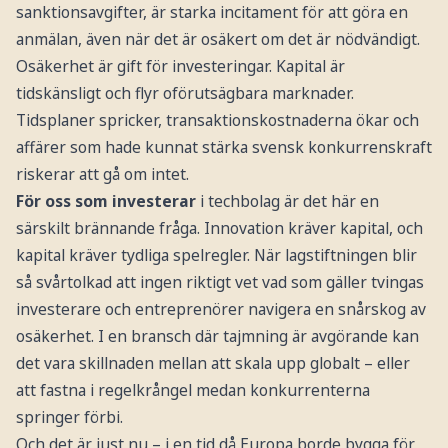
sanktionsavgifter, är starka incitament för att göra en
anmälan, även när det är osäkert om det är nödvändigt.
Osäkerhet är gift för investeringar. Kapital är
tidskänsligt och flyr oförutsägbara marknader.
Tidsplaner spricker, transaktionskostnaderna ökar och
affärer som hade kunnat stärka svensk konkurrenskraft
riskerar att gå om intet.
För oss som investerar
i techbolag är det här en
särskilt brännande fråga. Innovation kräver kapital, och
kapital kräver tydliga spelregler. När lagstiftningen blir
så svårtolkad att ingen riktigt vet vad som gäller tvingas
investerare och entreprenörer navigera en snårskog av
osäkerhet. I en bransch där tajmning är avgörande kan
det vara skillnaden mellan att skala upp globalt – eller
att fastna i regelkrångel medan konkurrenterna
springer förbi.
Och det är just nu – i en tid då Europa borde bygga för