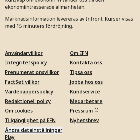
ekonomiintresserade allmänheten.
Marknadsinformation levereras av Infront. Kurser visas
med 15 minuters fördröjning.
Användarvillkor
Om EFN
Integritetspolicy
Kontakta oss
Prenumerationsvillkor
Tipsa oss
FactSet villkor
Jobba hos oss
Värdepapperspolicy
Kundservice
Redaktionell policy
Medarbetare
Om cookies
Pressrum
Tillgänglighet på EFN
Nyhetsbrev
Ändra datainställningar
Play