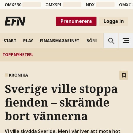
OMXS30
OMXSPI
NDX
OMXC
Prenumerera
Logga in
START
PLAY
FINANSMAGASINET
BÖRS
VETENSKAP
TOPPNYHETER
:
KRÖNIKA
Sverige ville stoppa
fienden – skrämde
bort vännerna
Vi ville skydda Sverige. Men i vår iver att mota hot