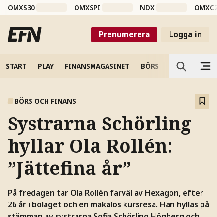
OMXS30
OMXSPI
NDX
OMXC
Prenumerera
Logga in
START
PLAY
FINANSMAGASINET
BÖRS
VETENSKAP
BÖRS OCH FINANS
Systrarna Schörling
hyllar Ola Rollén:
”Jättefina år”
På fredagen tar Ola Rollén farväl av Hexagon, efter
26 år i bolaget och en makalös kursresa. Han hyllas på
stämman av systrarna Sofia Schörling Högberg och