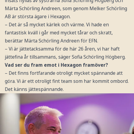
insats hyllas av systrarna Sofia Schörling Högberg och
Märta Schörling Andreen, som genom Melker Schörling
AB är största ägare i Hexagon.
– Det är så mycket kärlek och värme. Vi hade en
fantastisk kväll i går med mycket tårar och skratt,
berättar Märta Schörling Andreen för EFN.
– Vi är jättetacksamma för de här 26 åren, vi har haft
jättefina år tillsammans, säger Sofia Schörling Högberg.
Vad ser du fram emot i Hexagon framöver?
– Det finns fortfarande otroligt mycket spännande att
göra. Vi är ett otroligt fint team som har kommit ombord.
Det känns jättespännande.