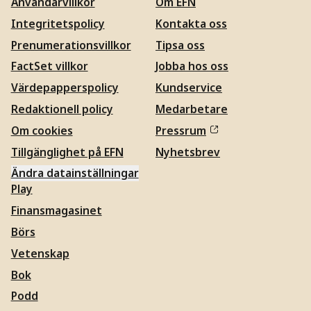
Användarvillkor
Om EFN
Integritetspolicy
Kontakta oss
Prenumerationsvillkor
Tipsa oss
FactSet villkor
Jobba hos oss
Värdepapperspolicy
Kundservice
Redaktionell policy
Medarbetare
Om cookies
Pressrum
Tillgänglighet på EFN
Nyhetsbrev
Ändra datainställningar
Play
Finansmagasinet
Börs
Vetenskap
Bok
Podd