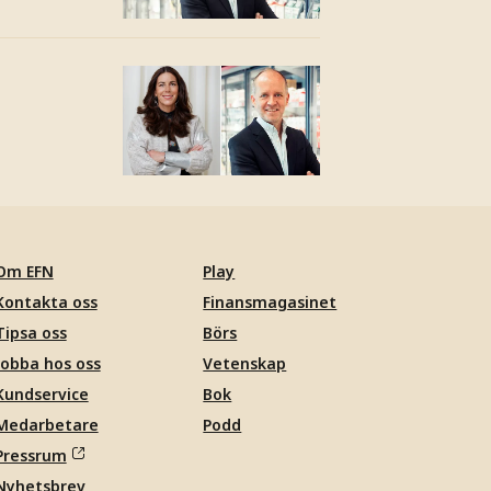
Om EFN
Play
Kontakta oss
Finansmagasinet
Tipsa oss
Börs
Jobba hos oss
Vetenskap
Kundservice
Bok
Medarbetare
Podd
Pressrum
Nyhetsbrev