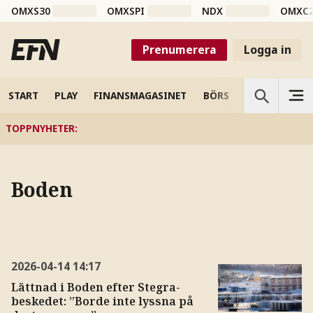
OMXS30
OMXSPI
NDX
OMXC
Prenumerera
Logga in
START
PLAY
FINANSMAGASINET
BÖRS
VETENSKAP
TOPPNYHETER
:
Boden
2026-04-14
14:17
Lättnad i Boden efter Stegra-
beskedet: ”Borde inte lyssna på