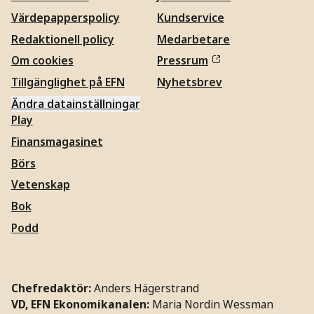
Värdepapperspolicy
Kundservice
Redaktionell policy
Medarbetare
Om cookies
Pressrum
Tillgänglighet på EFN
Nyhetsbrev
Ändra datainställningar
Play
Finansmagasinet
Börs
Vetenskap
Bok
Podd
Chefredaktör:
Anders Hägerstrand
VD, EFN Ekonomikanalen:
Maria Nordin Wessman