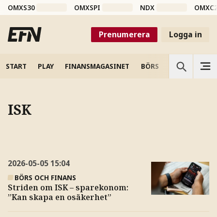
OMXS30
OMXSPI
NDX
OMXC
Prenumerera
Logga in
START
PLAY
FINANSMAGASINET
BÖRS
VETENSKAP
ISK
2026-05-05
15:04
BÖRS OCH FINANS
Striden om ISK – sparekonom:
”Kan skapa en osäkerhet”