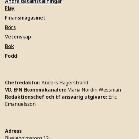
Ändra datainställningar
Play
Finansmagasinet
Börs
Vetenskap
Bok
Podd
Chefredaktör:
Anders Hägerstrand
VD, EFN Ekonomikanalen:
Maria Nordin Wessman
Redaktionschef och tf ansvarig utgivare:
Eric
Emanuelsson
Adress
Blasieholmstorg 12