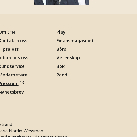
Om EFN
Play
Kontakta oss
Finansmagasinet
Tipsa oss
Börs
Jobba hos oss
Vetenskap
Kundservice
Bok
Medarbetare
Podd
Pressrum
Nyhetsbrev
strand
aria Nordin Wessman