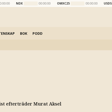
0:00:00
NDX
00:00:00
OMXC25
00:00:00
USDS
TENSKAP
BOK
PODD
ist efterträder Murat Aksel