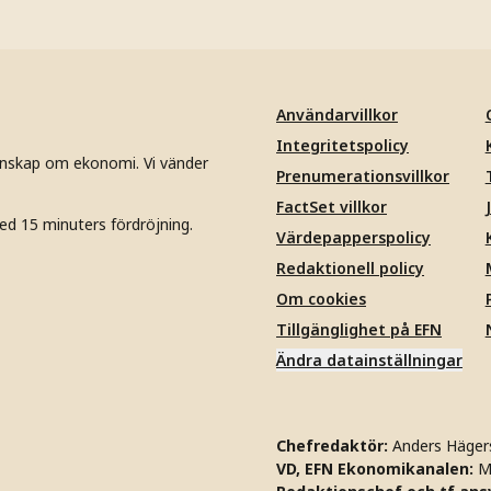
Användarvillkor
Integritetspolicy
unskap om ekonomi. Vi vänder
Prenumerationsvillkor
FactSet villkor
ed 15 minuters fördröjning.
Värdepapperspolicy
Redaktionell policy
Om cookies
Tillgänglighet på EFN
Ändra datainställningar
Chefredaktör:
Anders Häger
VD, EFN Ekonomikanalen:
M