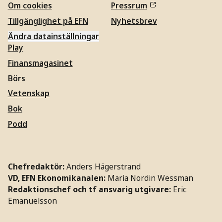
Om cookies
Pressrum
Tillgänglighet på EFN
Nyhetsbrev
Ändra datainställningar
Play
Finansmagasinet
Börs
Vetenskap
Bok
Podd
Chefredaktör:
Anders Hägerstrand
VD, EFN Ekonomikanalen:
Maria Nordin Wessman
Redaktionschef och tf ansvarig utgivare:
Eric
Emanuelsson