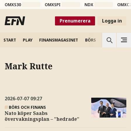
OMXS30
OMXSPI
NDX
OMXC
Prenumerera
Logga in
START
PLAY
FINANSMAGASINET
BÖRS
VETENSKAP
Mark Rutte
2026-07-07
09:27
BÖRS OCH FINANS
Nato köper Saabs
övervakningsplan – ”hedrade”