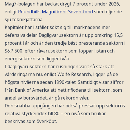
Mag7-bolagen har backat drygt 7 procent under 2026,
enligt
Roundhills Magnificent Seven-fond
som följer de
sju teknikjättarna.
Kapitalet har i stället sökt sig till marknadens mer
defensiva delar. Dagligvarusektorn är upp omkring 15,5
procent i år och är den tredje bäst presterande sektorn i
S&P 500, efter råvarusektorn som toppar listan och
energisektorn som ligger tvåa.
I dagligvarusektorn har rusningen varit så stark att
värderingarna nu, enligt Wolfe Research, ligger på de
högsta nivåerna sedan 1990-talet. Samtidigt visar siffror
från Bank of America att nettinflödena till sektorn, som
andel av börsvärdet, är på rekordnivåer.
Den snabba uppgången har också pressat upp sektorns
relativa styrkeindex till 80 – en nivå som brukar
beskrivas som överköpt.