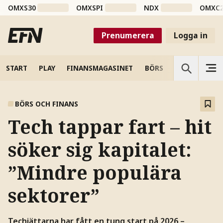
OMXS30
OMXSPI
NDX
OMXC
Prenumerera
Logga in
START
PLAY
FINANSMAGASINET
BÖRS
VETENSKAP
BÖRS OCH FINANS
Tech tappar fart – hit
söker sig kapitalet:
”Mindre populära
sektorer”
Techjättarna har fått en tung start på 2026 –