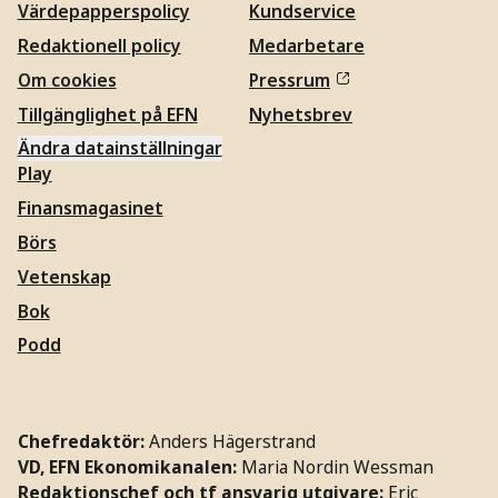
Värdepapperspolicy
Kundservice
Redaktionell policy
Medarbetare
Om cookies
Pressrum
Tillgänglighet på EFN
Nyhetsbrev
Ändra datainställningar
Play
Finansmagasinet
Börs
Vetenskap
Bok
Podd
Chefredaktör:
Anders Hägerstrand
VD, EFN Ekonomikanalen:
Maria Nordin Wessman
Redaktionschef och tf ansvarig utgivare:
Eric