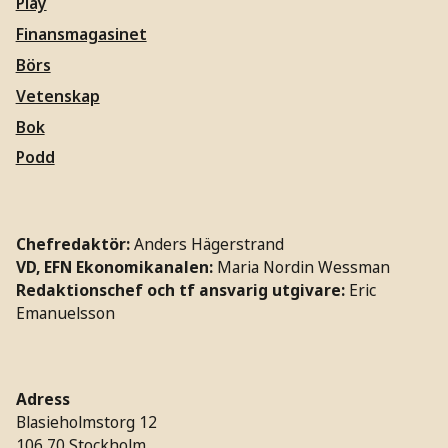
Play
Finansmagasinet
Börs
Vetenskap
Bok
Podd
Chefredaktör:
Anders Hägerstrand
VD, EFN Ekonomikanalen:
Maria Nordin Wessman
Redaktionschef och tf ansvarig utgivare:
Eric
Emanuelsson
Adress
Blasieholmstorg 12
106 70 Stockholm