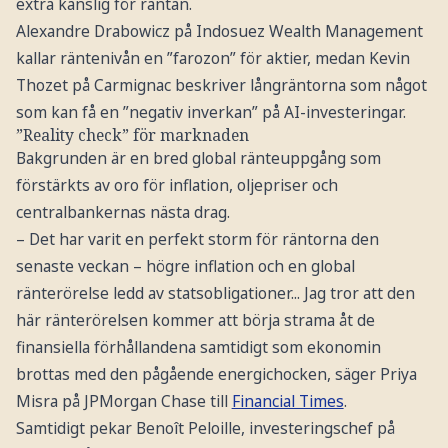
extra känslig för räntan.
Alexandre Drabowicz på Indosuez Wealth Management
kallar räntenivån en ”farozon” för aktier, medan Kevin
Thozet på Carmignac beskriver långräntorna som något
som kan få en ”negativ inverkan” på AI-investeringar.
”Reality check” för marknaden
Bakgrunden är en bred global ränteuppgång som
förstärkts av oro för inflation, oljepriser och
centralbankernas nästa drag.
– Det har varit en perfekt storm för räntorna den
senaste veckan – högre inflation och en global
ränterörelse ledd av statsobligationer... Jag tror att den
här ränterörelsen kommer att börja strama åt de
finansiella förhållandena samtidigt som ekonomin
brottas med den pågående energichocken, säger Priya
Misra på JPMorgan Chase till
Financial Times
.
Samtidigt pekar Benoît Peloille, investeringschef på