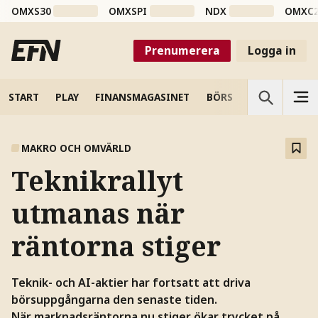
OMXS30
OMXSPI
NDX
OMXC
Prenumerera
Logga in
START
PLAY
FINANSMAGASINET
BÖRS
VETENSKAP
MAKRO OCH OMVÄRLD
Teknikrallyt
utmanas när
räntorna stiger
Teknik- och AI-aktier har fortsatt att driva
börsuppgångarna den senaste tiden.
När marknadsräntorna nu stiger ökar trycket på