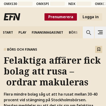
OMXS30
OMXSPI
NDX
OMXC
Prenumerera
Logga in
START
PLAY
FINANSMAGASINET
BÖRS
VETENSKAP
BÖRS OCH FINANS
Felaktiga affärer fick
bolag att rusa –
ordrar makuleras
Flera mindre bolag såg ut att ha rusat mellan 30-40
procent vid stängning på Stockholmsbörsen.
Nasdaq meddelar nu att det rör sig om felaktiga