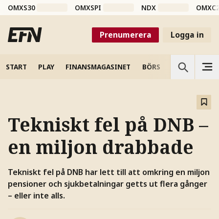
OMXS30
OMXSPI
NDX
OMXC
Prenumerera
Logga in
START
PLAY
FINANSMAGASINET
BÖRS
VETENSKAP
Tekniskt fel på DNB –
en miljon drabbade
Tekniskt fel på DNB har lett till att omkring en miljon
pensioner och sjukbetalningar getts ut flera gånger
– eller inte alls.