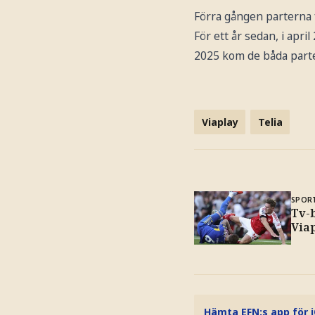
Förra gången parterna f
För ett år sedan, i april
2025 kom de båda parte
Viaplay
Telia
SPOR
Tv-b
Via
Hämta EFN:s app för 