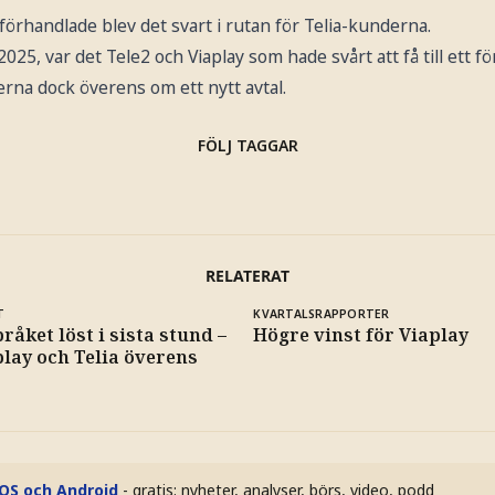
örhandlade blev det svart i rutan för Telia-kunderna.
 2025, var det Tele2 och Viaplay som hade svårt att få till ett f
rna dock överens om ett nytt avtal.
FÖLJ TAGGAR
RELATERAT
T
KVARTALSRAPPORTER
råket löst i sista stund –
Högre vinst för Viaplay
play och Telia överens
iOS och Android
- gratis: nyheter, analyser, börs, video, podd