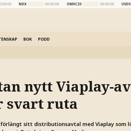
0:00:00
NDX
00:00:00
OMXC25
00:00:00
USDS
TENSKAP
BOK
PODD
tan nytt Viaplay-av
r svart ruta
 förlängt sitt distributionsavtal med Viaplay som l