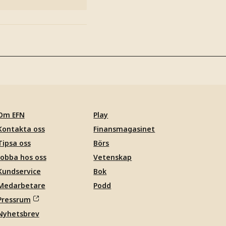
Om EFN
Play
Kontakta oss
Finansmagasinet
Tipsa oss
Börs
Jobba hos oss
Vetenskap
Kundservice
Bok
Medarbetare
Podd
Pressrum
Nyhetsbrev