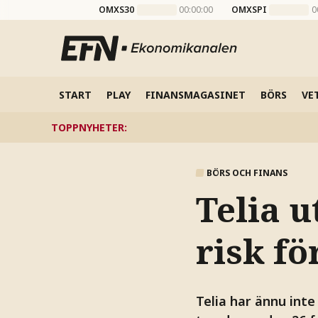
OMXS30
00:00:00
OMXSPI
0
START
PLAY
FINANSMAGASINET
BÖRS
VE
TOPPNYHETER
:
BÖRS OCH FINANS
Telia u
risk fö
Telia har ännu inte