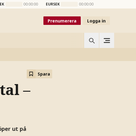
EK
00:00:00
EURSEK
00:00:00
Prenumerera
Logga in
Spara
tal –
öper ut på