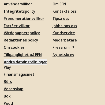
Användarvillkor
Om EFN
Integritetspolicy
Kontakta oss
Prenumerationsvillkor
Tipsa oss
FactSet villkor
Jobba hos oss
Värdepapperspolicy
Kundservice
Redaktionell policy
Medarbetare
Om cookies
Pressrum
Tillgänglighet på EFN
Nyhetsbrev
Ändra datainställningar
Play
Finansmagasinet
Börs
Vetenskap
Bok
Podd