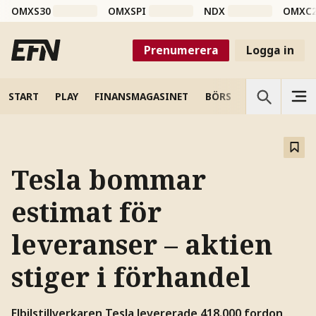
OMXS30
OMXSPI
NDX
OMXC
Prenumerera
Logga in
START
PLAY
FINANSMAGASINET
BÖRS
VETENSKAP
Tesla bommar
estimat för
leveranser – aktien
stiger i förhandel
Elbilstillverkaren Tesla levererade 418.000 fordon