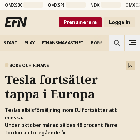
OMXS30
OMXSPI
NDX
OMXC
Prenumerera
Logga in
START
PLAY
FINANSMAGASINET
BÖRS
VETENSKAP
BÖRS OCH FINANS
Tesla fortsätter
tappa i Europa
Teslas elbilsförsäljning inom EU fortsätter att
minska.
Under oktober månad såldes 48 procent färre
fordon än föregående år.