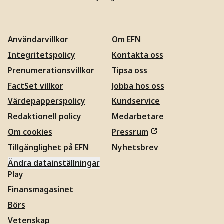
Användarvillkor
Om EFN
Integritetspolicy
Kontakta oss
Prenumerationsvillkor
Tipsa oss
FactSet villkor
Jobba hos oss
Värdepapperspolicy
Kundservice
Redaktionell policy
Medarbetare
Om cookies
Pressrum
Tillgänglighet på EFN
Nyhetsbrev
Ändra datainställningar
Play
Finansmagasinet
Börs
Vetenskap