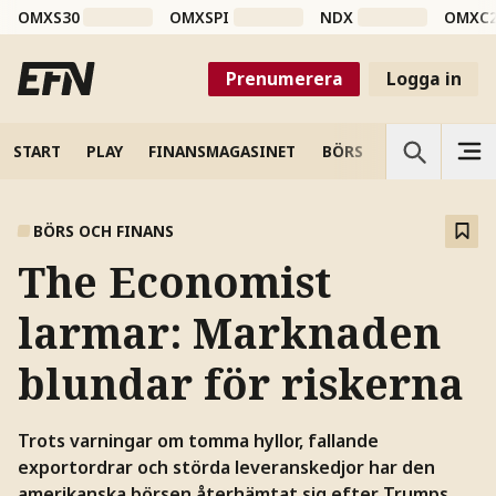
OMXS30
OMXSPI
NDX
OMXC
Prenumerera
Logga in
START
PLAY
FINANSMAGASINET
BÖRS
VETENSKAP
BÖRS OCH FINANS
The Economist
larmar: Marknaden
blundar för riskerna
Trots varningar om tomma hyllor, fallande
exportordrar och störda leveranskedjor har den
amerikanska börsen återhämtat sig efter Trumps