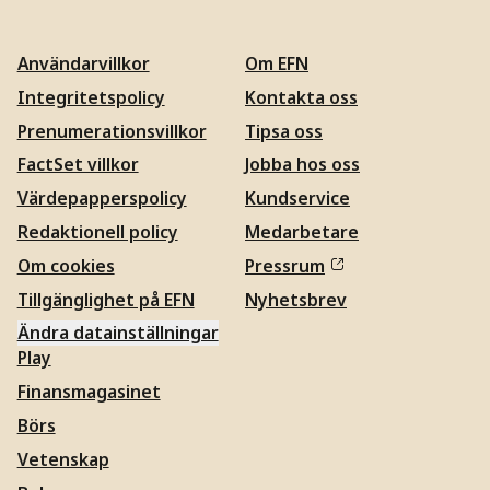
Användarvillkor
Om EFN
Integritetspolicy
Kontakta oss
Prenumerationsvillkor
Tipsa oss
FactSet villkor
Jobba hos oss
Värdepapperspolicy
Kundservice
Redaktionell policy
Medarbetare
Om cookies
Pressrum
Tillgänglighet på EFN
Nyhetsbrev
Ändra datainställningar
Play
Finansmagasinet
Börs
Vetenskap