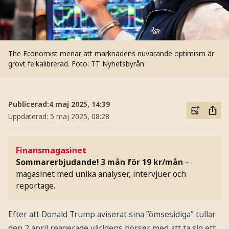
The Economist menar att marknadens nuvarande optimism är
grovt felkalibrerad.
Foto: TT Nyhetsbyrån
Publicerad:
4 maj 2025, 14:39
Uppdaterad:
5 maj 2025, 08:28
Finansmagasinet
Sommarerbjudande! 3 mån för 19 kr/mån
–
magasinet med unika analyser, intervjuer och
reportage.
Efter att Donald Trump aviserat sina ”ömsesidiga” tullar
den 2 april reagerade världens börser med att ta sig ett