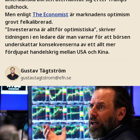
tullchock.
Men enligt
The Economist
är marknadens optimism
grovt felkalibrerad.
”Investerarna är alltför optimistiska”, skriver
tidningen i en ledare där man varnar för att börsen
underskattar konsekvenserna av ett allt mer
fördjupat handelskrig mellan USA och Kina.
Gustav Tägtström
gustav.tagtstrom@efn.se