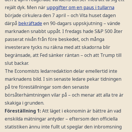
rejält dyk. Men när
uppgifter om en paus i tullarna
började cirkulera den 7 april – och Vita huset dagen
därpå
bekräftade
en 90-dagars uppskjutning – vände
marknaden snabbt uppåt. I fredags hade S&P 500 åter
passerat nivån från före beskedet, och många
investerare tycks nu räkna med att skadorna blir
begränsade, att Fed sänker räntan – och att Trump till
slut backar.
The Economists ledarredaktion delar emellertid inte
marknadens bild. I sin senaste ledare pekar tidningen
på tre föreställningar som den senaste
börsåterhämtningen vilar på – och menar att alla tre är
skakiga i grunden.
Föreställning 1:
Att läget i ekonomin är bättre än vad
enskilda mätningar antyder – eftersom den officiella
statistiken ännu inte fullt ut speglar den inbromsning