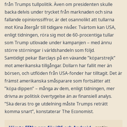
från Trumps tullpolitik. Även om presidenten skulle
backa delvis under trycket från marknaden och sina
fallande opinionssiffror, är det osannolikt att tullarna
mot Kina återgår till tidigare nivåer. Tvärtom kan USA,
enligt tidningen, röra sig mot de 60-procentiga tullar
som Trump utlovade under kampanjen – med ännu
större störningar i världshandeln som följd.
Samtidigt pekar Barclays på en växande ”köparstrejk”
mot amerikanska tillgångar. Dollarn har fallit mer än
börsen, och utflöden från USA-fonder har tilltagit. Det är
främst amerikanska småsparare som fortsätter att
”köpa dippen” – många av dem, enligt tidningen, mer
drivna av politisk övertygelse än av finansiell analys.
”Ska deras tro ge utdelning måste Trumps reträtt
komma snart”, konstaterar The Economist.