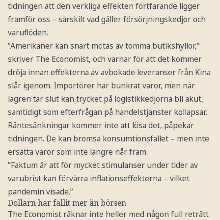
tidningen att den verkliga effekten fortfarande ligger
framför oss – särskilt vad gäller försörjningskedjor och
varuflöden.
”Amerikaner kan snart mötas av tomma butikshyllor,”
skriver The Economist, och varnar för att det kommer
dröja innan effekterna av avbokade leveranser från Kina
slår igenom. Importörer har bunkrat varor, men när
lagren tar slut kan trycket på logistikkedjorna bli akut,
samtidigt som efterfrågan på handelstjänster kollapsar.
Räntesänkningar kommer inte att lösa det, påpekar
tidningen. De kan bromsa konsumtionsfallet – men inte
ersätta varor som inte längre når fram.
”Faktum är att för mycket stimulanser under tider av
varubrist kan förvärra inflationseffekterna – vilket
pandemin visade.”
Dollarn har fallit mer än börsen
The Economist räknar inte heller med någon full reträtt