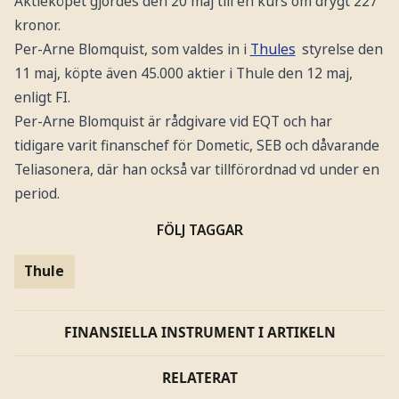
Aktieköpet gjordes den 20 maj till en kurs om drygt 227
kronor.
Per-Arne Blomquist, som valdes in i
Thules
styrelse den
11 maj, köpte även 45.000 aktier i Thule den 12 maj,
enligt FI.
Per-Arne Blomquist är rådgivare vid EQT och har
tidigare varit finanschef för Dometic, SEB och dåvarande
Teliasonera, där han också var tillförordnad vd under en
period.
FÖLJ TAGGAR
Thule
FINANSIELLA INSTRUMENT I ARTIKELN
RELATERAT