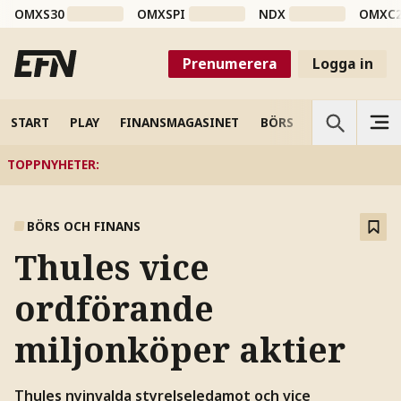
OMXS30
OMXSPI
NDX
OMXC
Prenumerera
Logga in
START
PLAY
FINANSMAGASINET
BÖRS
VETENSKAP
TOPPNYHETER
:
BÖRS OCH FINANS
Thules vice
ordförande
miljonköper aktier
Thules nyinvalda styrelseledamot och vice