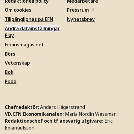
Redaktionell policy
Medarbetare
Om cookies
Pressrum
Tillgänglighet på EFN
Nyhetsbrev
Ändra datainställningar
Play
Finansmagasinet
Börs
Vetenskap
Bok
Podd
Chefredaktör:
Anders Hägerstrand
VD, EFN Ekonomikanalen:
Maria Nordin Wessman
Redaktionschef och tf ansvarig utgivare:
Eric
Emanuelsson