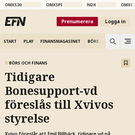
OMXS30
OMXSPI
NDX
OMXC
Prenumerera
Logga in
START
PLAY
FINANSMAGASINET
BÖRS
VETENSKAP
BÖRS OCH FINANS
Tidigare
Bonesupport-vd
föreslås till Xvivos
styrelse
Xvivo föreslår att Emil Billbäck, tidigare vd på