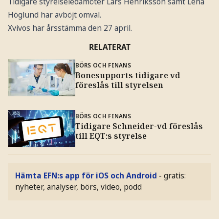
Tidigare styrelseledamöter Lars Henriksson samt Lena
Höglund har avböjt omval.
Xvivos har årsstämma den 27 april.
RELATERAT
BÖRS OCH FINANS
Bonesupports tidigare vd
föreslås till styrelsen
BÖRS OCH FINANS
Tidigare Schneider-vd föreslås
till EQT:s styrelse
Hämta EFN:s app för iOS och Android
- gratis:
nyheter, analyser, börs, video, podd