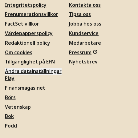
Integritetspolicy
Kontakta oss
Prenumerationsvillkor
Tipsa oss
FactSet villkor
Jobba hos oss
Värdepapperspolicy
Kundservice
Redaktionell policy
Medarbetare
Om cookies
Pressrum
Tillgänglighet på EFN
Nyhetsbrev
Ändra datainställningar
Play
Finansmagasinet
Börs
Vetenskap
Bok
Podd