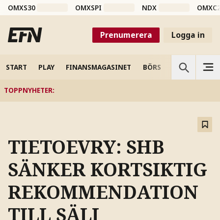
OMXS30
OMXSPI
NDX
OMXC
Prenumerera
Logga in
START
PLAY
FINANSMAGASINET
BÖRS
VETENSKAP
TOPPNYHETER
:
TIETOEVRY: SHB
SÄNKER KORTSIKTIG
REKOMMENDATION
TILL SÄLJ