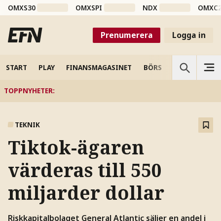
OMXS30
OMXSPI
NDX
OMXC
Prenumerera
Logga in
START
PLAY
FINANSMAGASINET
BÖRS
VETENSKAP
TOPPNYHETER
:
TEKNIK
Tiktok-ägaren
värderas till 550
miljarder dollar
Riskkapitalbolaget General Atlantic säljer en andel i