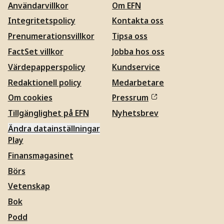
Användarvillkor
Om EFN
Integritetspolicy
Kontakta oss
Prenumerationsvillkor
Tipsa oss
FactSet villkor
Jobba hos oss
Värdepapperspolicy
Kundservice
Redaktionell policy
Medarbetare
Om cookies
Pressrum
Tillgänglighet på EFN
Nyhetsbrev
Ändra datainställningar
Play
Finansmagasinet
Börs
Vetenskap
Bok
Podd