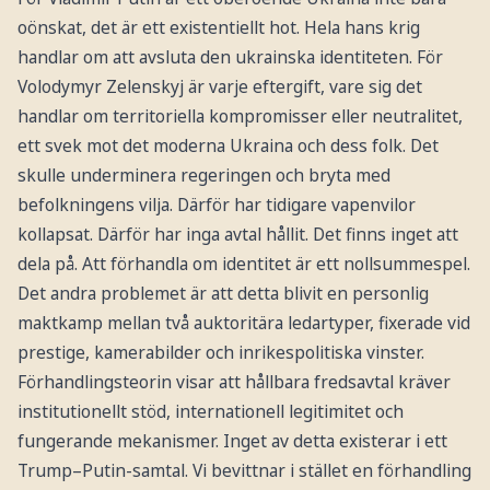
oönskat, det är ett existentiellt hot. Hela hans krig
handlar om att avsluta den ukrainska identiteten. För
Volodymyr Zelenskyj är varje eftergift, vare sig det
handlar om territoriella kompromisser eller neutralitet,
ett svek mot det moderna Ukraina och dess folk. Det
skulle underminera regeringen och bryta med
befolkningens vilja. Därför har tidigare vapenvilor
kollapsat. Därför har inga avtal hållit. Det finns inget att
dela på. Att förhandla om identitet är ett nollsummespel.
Det andra problemet är att detta blivit en personlig
maktkamp mellan två auktoritära ledartyper, fixerade vid
prestige, kamerabilder och inrikespolitiska vinster.
Förhandlingsteorin visar att hållbara fredsavtal kräver
institutionellt stöd, internationell legitimitet och
fungerande mekanismer. Inget av detta existerar i ett
Trump–Putin-samtal. Vi bevittnar i stället en förhandling