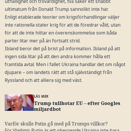
uthållighet och trovärdighet, två saker ett snabbt
ultimatum från Donald Trump sannolikt inte har.
Enligt etablerade teorier om krigsförhandlingar väljer
inte rationella stater krig för att de föredrar våld, utan
för att de inte hittar en överenskommelse som båda
parter litar mer på än fortsatt strid.
Ibland beror det på brist på information. Ibland på att
ingen sida litar på att den andra kommer hålla ett
framtida avtal. Men i fallet Ukraina handlar det om något
djupare – om landets rätt att stå självständigt från
Ryssland och att alliera sig med väst.
LÄS MER
Trump tullhotar EU – efter Googles
miljardbot
Varför skulle Putin gå med på Trumps villkor?
För Vladimir Putin är ett oberoende Ukraina inte bara