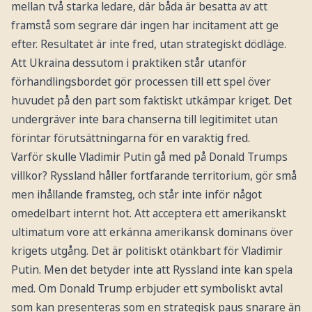
mellan två starka ledare, där båda är besatta av att
framstå som segrare där ingen har incitament att ge
efter. Resultatet är inte fred, utan strategiskt dödläge.
Att Ukraina dessutom i praktiken står utanför
förhandlingsbordet gör processen till ett spel över
huvudet på den part som faktiskt utkämpar kriget. Det
undergräver inte bara chanserna till legitimitet utan
förintar förutsättningarna för en varaktig fred.
Varför skulle Vladimir Putin gå med på Donald Trumps
villkor? Ryssland håller fortfarande territorium, gör små
men ihållande framsteg, och står inte inför något
omedelbart internt hot. Att acceptera ett amerikanskt
ultimatum vore att erkänna amerikansk dominans över
krigets utgång. Det är politiskt otänkbart för Vladimir
Putin. Men det betyder inte att Ryssland inte kan spela
med. Om Donald Trump erbjuder ett symboliskt avtal
som kan presenteras som en strategisk paus snarare än