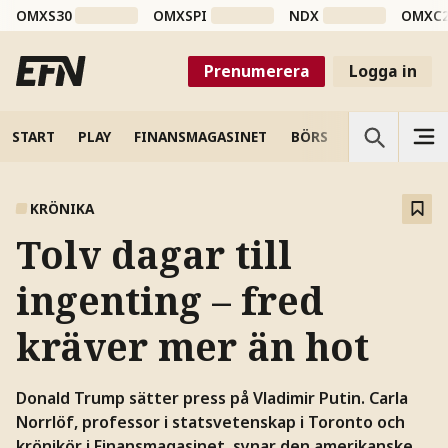
OMXS30
OMXSPI
NDX
OMXC
Prenumerera
Logga in
START
PLAY
FINANSMAGASINET
BÖRS
VETENSKAP
KRÖNIKA
Tolv dagar till
ingenting – fred
kräver mer än hot
Donald Trump sätter press på Vladimir Putin. Carla
Norrlöf, professor i statsvetenskap i Toronto och
krönikör i Finansmagasinet, synar den amerikanske