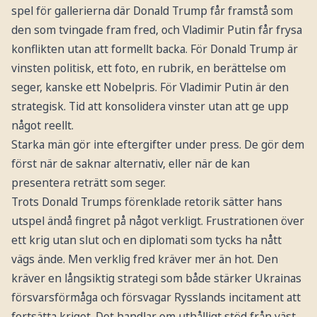
spel för gallerierna där Donald Trump får framstå som
den som tvingade fram fred, och Vladimir Putin får frysa
konflikten utan att formellt backa. För Donald Trump är
vinsten politisk, ett foto, en rubrik, en berättelse om
seger, kanske ett Nobelpris. För Vladimir Putin är den
strategisk. Tid att konsolidera vinster utan att ge upp
något reellt.
Starka män gör inte eftergifter under press. De gör dem
först när de saknar alternativ, eller när de kan
presentera reträtt som seger.
Trots Donald Trumps förenklade retorik sätter hans
utspel ändå fingret på något verkligt. Frustrationen över
ett krig utan slut och en diplomati som tycks ha nått
vägs ände. Men verklig fred kräver mer än hot. Den
kräver en långsiktig strategi som både stärker Ukrainas
försvarsförmåga och försvagar Rysslands incitament att
fortsätta kriget. Det handlar om uthålligt stöd från väst,