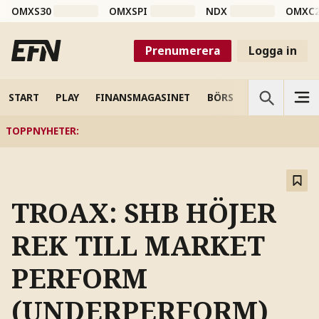
OMXS30
OMXSPI
NDX
OMXC
Prenumerera
Logga in
START
PLAY
FINANSMAGASINET
BÖRS
VETENSKAP
TOPPNYHETER
:
TROAX: SHB HÖJER
REK TILL MARKET
PERFORM
(UNDERPERFORM)