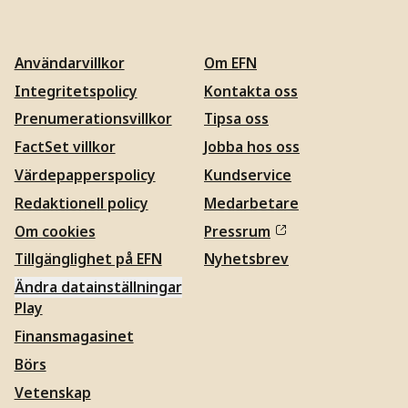
Användarvillkor
Om EFN
Integritetspolicy
Kontakta oss
Prenumerationsvillkor
Tipsa oss
FactSet villkor
Jobba hos oss
Värdepapperspolicy
Kundservice
Redaktionell policy
Medarbetare
Om cookies
Pressrum
Tillgänglighet på EFN
Nyhetsbrev
Ändra datainställningar
Play
Finansmagasinet
Börs
Vetenskap