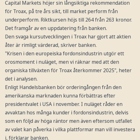
Capital Markets höjer sin långsiktiga rekommendation
för Troax, på tre års sikt, till market perform från
underperform. Riktkursen höjs till 264 från 263 kronor.
Det framgår av en uppdatering från banken.
Den svaga kursutvecklingen i Troax har gjort att aktien
åter är rimligt värderad, skriver banken.
"Krisen i den europeiska fordonsindustrin utgör ett
orosmoment i nuläget, men vi räknar med att den
organiska tillväxten för Troax återkommer 2025", heter
det i analysen.
Enligt Handelsbanken bör orderingången från den
amerikanska marknaden kunna förbättras efter
presidentvalet i USA i november. I nuläget råder en
avvaktan hos många kunder i fordonsindustrin, delvis
som en följd av höga räntor men även eftersom utfallet
av valet kan påverka i vilka plattformar man vill investera
i, förklarar banken.