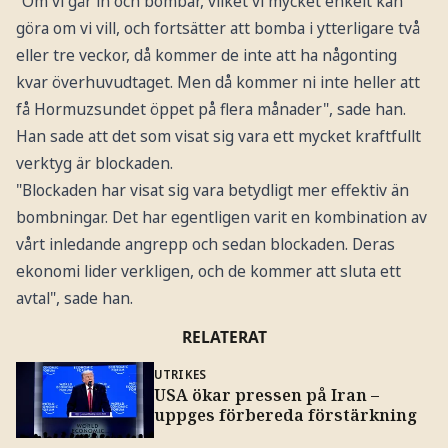
"Om vi går in och bombar, vilket vi mycket enkelt kan
göra om vi vill, och fortsätter att bomba i ytterligare två
eller tre veckor, då kommer de inte att ha någonting
kvar överhuvudtaget. Men då kommer ni inte heller att
få Hormuzsundet öppet på flera månader", sade han.
Han sade att det som visat sig vara ett mycket kraftfullt
verktyg är blockaden.
"Blockaden har visat sig vara betydligt mer effektiv än
bombningar. Det har egentligen varit en kombination av
vårt inledande angrepp och sedan blockaden. Deras
ekonomi lider verkligen, och de kommer att sluta ett
avtal", sade han.
RELATERAT
UTRIKES
USA ökar pressen på Iran –
uppges förbereda förstärkning