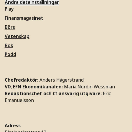
Ändra datainställningar
Play
Finansmagasinet
Börs
Vetenskap
Bok
Podd
Chefredaktör:
Anders Hägerstrand
VD, EFN Ekonomikanalen:
Maria Nordin Wessman
Redaktionschef och tf ansvarig utgivare:
Eric
Emanuelsson
Adress