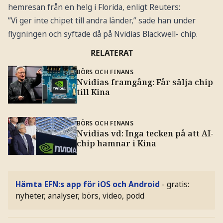
hemresan från en helg i Florida, enligt Reuters:
”Vi ger inte chipet till andra länder,” sade han under
flygningen och syftade då på Nvidias Blackwell- chip.
RELATERAT
BÖRS OCH FINANS
Nvidias framgång: Får sälja chip
till Kina
BÖRS OCH FINANS
Nvidias vd: Inga tecken på att AI-
chip hamnar i Kina
Hämta EFN:s app för iOS och Android
- gratis:
nyheter, analyser, börs, video, podd