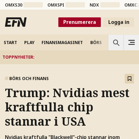
OMXS30
OMXSPI
NDX
OMXC
Prenumerera
Logga in
START
PLAY
FINANSMAGASINET
BÖRS
VETENSKAP
TOPPNYHETER
:
BÖRS OCH FINANS
Trump: Nvidias mest
kraftfulla chip
stannar i USA
Nvidias kraftfulla "Blackwell"-chip stannar inom