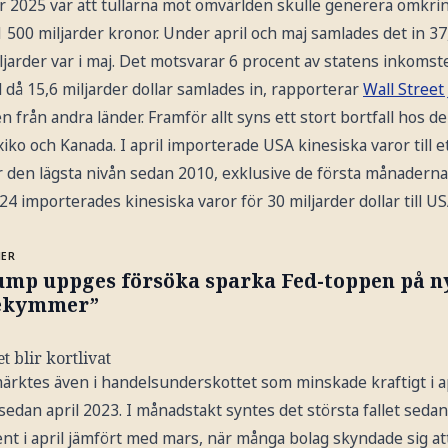
 2025 var att tullarna mot omvärlden skulle generera omkring
00 miljarder kronor. Under april och maj samlades det in 37,8
miljarder var i maj. Det motsvarar 6 procent av statens inkoms
l då 15,6 miljarder dollar samlades in, rapporterar
Wall Street 
 från andra länder. Framför allt syns ett stort bortfall hos de
ko och Kanada. I april importerade USA kinesiska varor till e
t är den lägsta nivån sedan 2010, exklusive de första månader
importerades kinesiska varor för 30 miljarder dollar till US
MER
ump uppges försöka sparka Fed-toppen på ny
ekymmer”
 blir kortlivat
ärktes även i handelsunderskottet som minskade kraftigt i a
 sedan april 2023. I månadstakt syntes det största fallet sed
t i april jämfört med mars, när många bolag skyndade sig at