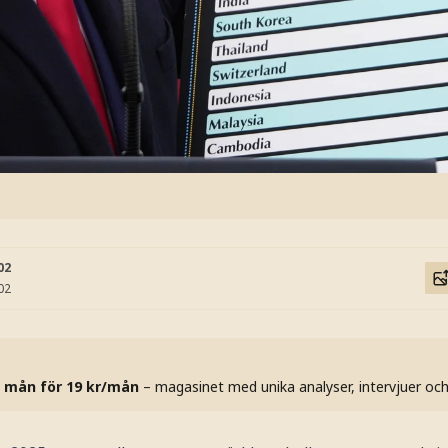
02
02
 mån för 19 kr/mån
– magasinet med unika analyser, intervjuer oc