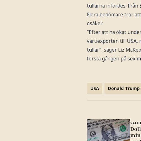
tullarna infördes. Från
Flera bedömare tror att
osäker.
”Efter att ha ökat unde
varuexporten till USA, 
tullar”, säger Liz McK
första gången på sex m
USA
Donald Trump
VALU
Doll
min