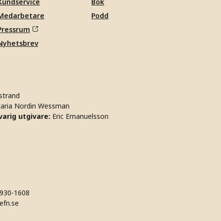
Kundservice
Bok
Medarbetare
Podd
Pressrum
Nyhetsbrev
strand
aria Nordin Wessman
arig utgivare:
Eric Emanuelsson
930-1608
efn.se