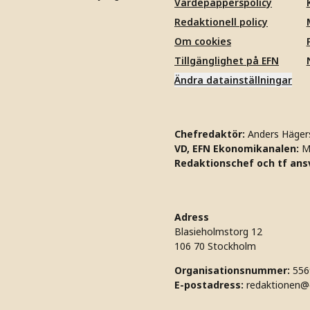
Värdepapperspolicy
Redaktionell policy
Om cookies
Tillgänglighet på EFN
Ändra datainställningar
Chefredaktör:
Anders Häger
VD, EFN Ekonomikanalen:
M
Redaktionschef och tf ansv
Adress
Blasieholmstorg 12
106 70 Stockholm
Organisationsnummer:
556
E-postadress:
redaktionen@