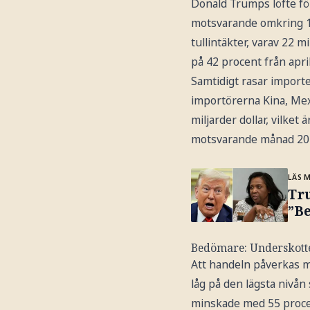
Donald Trumps löfte för
motsvarande omkring 1 5
tullintäkter, varav 22 
på 42 procent från apri
Samtidigt rasar importen
importörerna Kina, Mexi
miljarder dollar, vilke
motsvarande månad 2024 
LÄS 
Tr
”B
Bedömare: Underskottet
Att handeln påverkas m
låg på den lägsta nivån
minskade med 55 procen