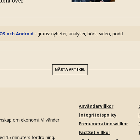
bbla över”
iOS och Android
- gratis: nyheter, analyser, börs, video, podd
NÄSTA ARTIKEL
Användarvillkor
Integritetspolicy
unskap om ekonomi. Vi vänder
Prenumerationsvillkor
FactSet villkor
ed 15 minuters fördröjning.