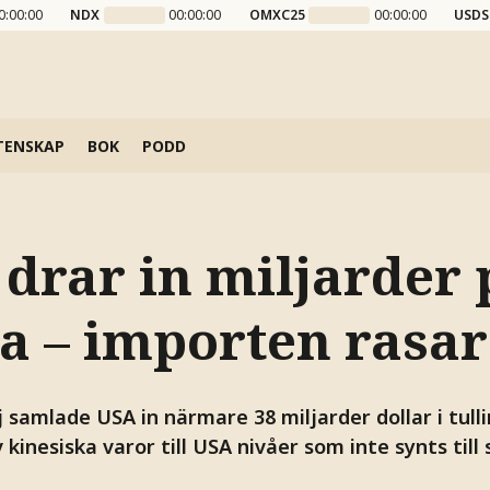
0:00:00
NDX
00:00:00
OMXC25
00:00:00
USDS
TENSKAP
BOK
PODD
drar in miljarder 
na – importen rasar
 samlade USA in närmare 38 miljarder dollar i tull
kinesiska varor till USA nivåer som inte synts till