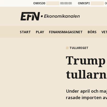
OMXS30
00:00:00
OMXSPI
0
START
PLAY
FINANSMAGASINET
BÖRS
VE
TULLKRIGET
Trump 
tullar
Under april och maj
rasade importen av 