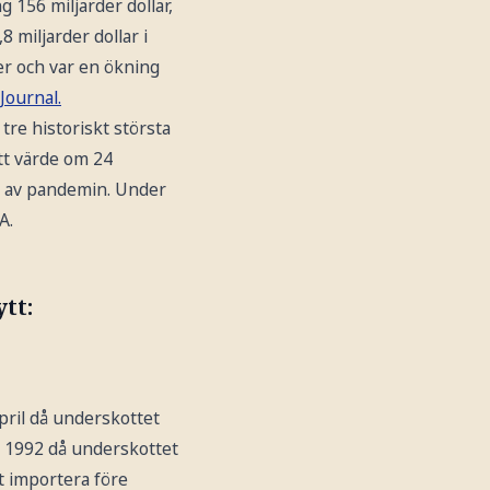
 156 miljarder dollar,
 miljarder dollar i
ter och var en ökning
Journal.
 tre historiskt största
tt värde om 24
na av pandemin. Under
A.
tt:
pril då underskottet
an 1992 då underskottet
t importera före