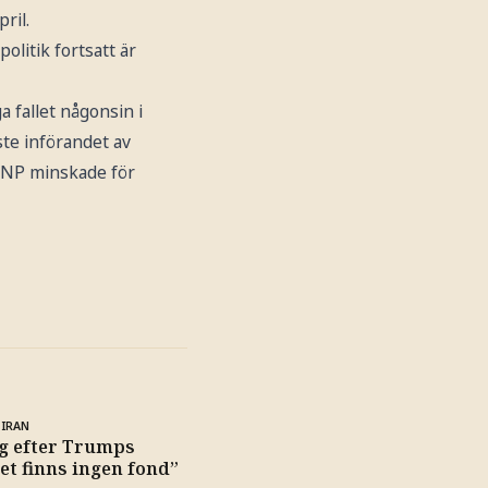
ril.
olitik fortsatt är
 fallet någonsin i
ste införandet av
 BNP minskade för
 IRAN
g efter Trumps
Det finns ingen fond”