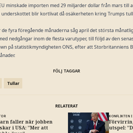
 EU minskade importen med 29 miljarder dollar från mars till ap
 underskottet blir kortlivat då osäkerheten kring Trumps tullp
r de fyra föregående månaderna såg april det största månatliga
med nedgångar inom de flesta varutyper, till följd av den sena
eown på statistikmyndigheten ONS, efter att Storbritanniens
ånader.
FÖLJ TAGGAR
Tullar
RELATERAT
TOR
KONFLIKTEN I
arn faller när jobben
Förvirrin
skar i USA: ”Mer att
utspel: ”