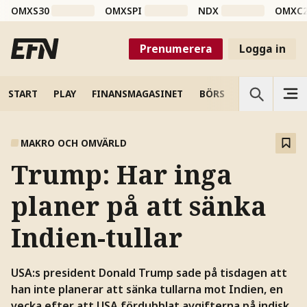
OMXS30
OMXSPI
NDX
OMXC
Prenumerera
Logga in
START
PLAY
FINANSMAGASINET
BÖRS
VETENSKAP
MAKRO OCH OMVÄRLD
Trump: Har inga
planer på att sänka
Indien-tullar
USA:s president Donald Trump sade på tisdagen att
han inte planerar att sänka tullarna mot Indien, en
vecka efter att USA fördubblat avgifterna på indisk