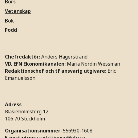
Börs
Vetenskap
Bok
Podd
Chefredaktör:
Anders Hägerstrand
VD, EFN Ekonomikanalen:
Maria Nordin Wessman
Redaktionschef och tf ansvarig utgivare:
Eric
Emanuelsson
Adress
Blasieholmstorg 12
106 70 Stockholm
Organisationsnummer:
556930-1608
E-postadress:
redaktionen@efn.se