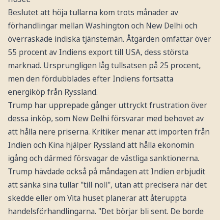
Beslutet att höja tullarna kom trots månader av
förhandlingar mellan Washington och New Delhi och
överraskade indiska tjänstemän. Åtgärden omfattar över
55 procent av Indiens export till USA, dess största
marknad. Ursprungligen låg tullsatsen på 25 procent,
men den fördubblades efter Indiens fortsatta
energiköp från Ryssland.
Trump har upprepade gånger uttryckt frustration över
dessa inköp, som New Delhi försvarar med behovet av
att hålla nere priserna. Kritiker menar att importen från
Indien och Kina hjälper Ryssland att hålla ekonomin
igång och därmed försvagar de västliga sanktionerna.
Trump hävdade också på måndagen att Indien erbjudit
att sänka sina tullar "till noll", utan att precisera när det
skedde eller om Vita huset planerar att återuppta
handelsförhandlingarna. "Det börjar bli sent. De borde