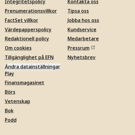
Integritetspolicy
Kontakta oss
Prenumerationsvillkor
Tipsa oss
FactSet villkor
Jobba hos oss
Värdepapperspolicy
Kundservice
Redaktionell policy
Medarbetare
Om cookies
Pressrum
Tillgänglighet på EFN
Nyhetsbrev
Ändra datainställningar
Play
Finansmagasinet
Börs
Vetenskap
Bok
Podd