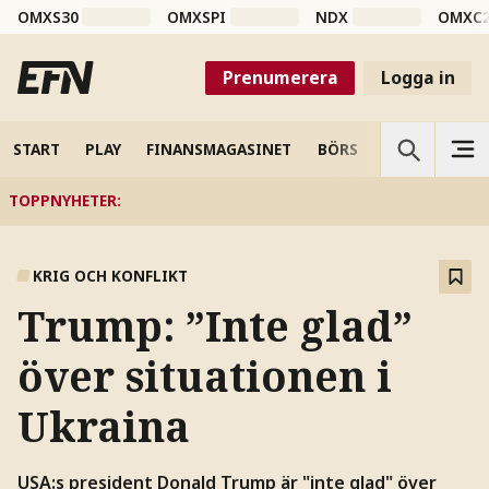
OMXS30
OMXSPI
NDX
OMXC
Prenumerera
Logga in
START
PLAY
FINANSMAGASINET
BÖRS
VETENSKAP
TOPPNYHETER
:
KRIG OCH KONFLIKT
Trump: ”Inte glad”
över situationen i
Ukraina
USA:s president Donald Trump är "inte glad" över