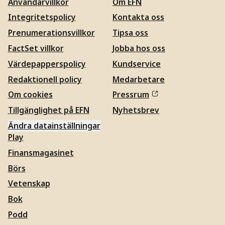
Användarvillkor
Om EFN
Integritetspolicy
Kontakta oss
Prenumerationsvillkor
Tipsa oss
FactSet villkor
Jobba hos oss
Värdepapperspolicy
Kundservice
Redaktionell policy
Medarbetare
Om cookies
Pressrum
Tillgänglighet på EFN
Nyhetsbrev
Ändra datainställningar
Play
Finansmagasinet
Börs
Vetenskap
Bok
Podd