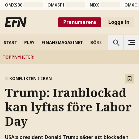
OMXS30
OMXSPI
NDX
OMXC
Prenumerera
Logga in
START
PLAY
FINANSMAGASINET
BÖRS
VETENSKAP
TOPPNYHETER
:
KONFLIKTEN I IRAN
Trump: Iranblockad
kan lyftas före Labor
Day
USA:s president Donald Trump säger att blockaden