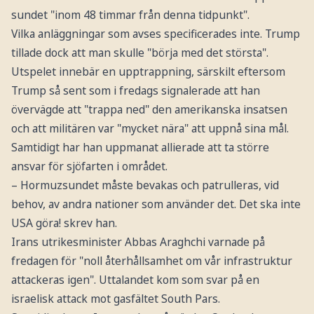
sundet "inom 48 timmar från denna tidpunkt".
Vilka anläggningar som avses specificerades inte. Trump
tillade dock att man skulle "börja med det största".
Utspelet innebär en upptrappning, särskilt eftersom
Trump så sent som i fredags signalerade att han
övervägde att "trappa ned" den amerikanska insatsen
och att militären var "mycket nära" att uppnå sina mål.
Samtidigt har han uppmanat allierade att ta större
ansvar för sjöfarten i området.
– Hormuzsundet måste bevakas och patrulleras, vid
behov, av andra nationer som använder det. Det ska inte
USA göra! skrev han.
Irans utrikesminister Abbas Araghchi varnade på
fredagen för "noll återhållsamhet om vår infrastruktur
attackeras igen". Uttalandet kom som svar på en
israelisk attack mot gasfältet South Pars.