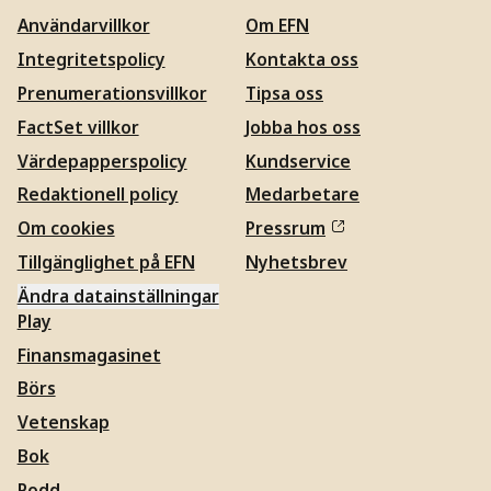
Användarvillkor
Om EFN
Integritetspolicy
Kontakta oss
Prenumerationsvillkor
Tipsa oss
FactSet villkor
Jobba hos oss
Värdepapperspolicy
Kundservice
Redaktionell policy
Medarbetare
Om cookies
Pressrum
Tillgänglighet på EFN
Nyhetsbrev
Ändra datainställningar
Play
Finansmagasinet
Börs
Vetenskap
Bok
Podd