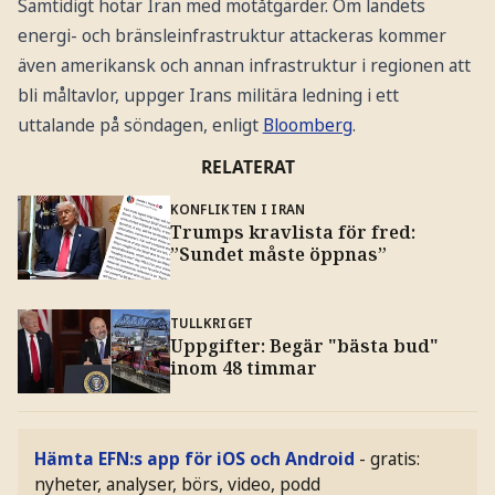
Samtidigt hotar Iran med motåtgärder. Om landets
energi- och bränsleinfrastruktur attackeras kommer
även amerikansk och annan infrastruktur i regionen att
bli måltavlor, uppger Irans militära ledning i ett
uttalande på söndagen, enligt
Bloomberg
.
RELATERAT
KONFLIKTEN I IRAN
Trumps kravlista för fred:
”Sundet måste öppnas”
TULLKRIGET
Uppgifter: Begär "bästa bud"
inom 48 timmar
Hämta EFN:s app för iOS och Android
- gratis:
nyheter, analyser, börs, video, podd