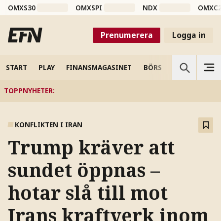
OMXS30
OMXSPI
NDX
OMXC
Prenumerera
Logga in
START
PLAY
FINANSMAGASINET
BÖRS
VETENSKAP
TOPPNYHETER
:
KONFLIKTEN I IRAN
Trump kräver att
sundet öppnas –
hotar slå till mot
Irans kraftverk inom