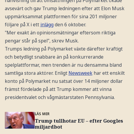
hänvisning till att omsättningen på Polymarket ökade
avsevärt och gav Trump ledningen efter att Elon Musk
uppmärksammat plattformen för sina 201 miljoner
följare på X i ett
inlägg
den 6 oktober.
"Mer exakt än opinionsmätningar eftersom riktiga
pengar står på spel", skrev Musk.
Trumps ledning på Polymarket växte därefter kraftigt
och betydligt snabbare än på konkurrerande
spelplattformar, men trenden är nu densamma bland
samtliga stora aktörer. Enligt
Newsweek
har ett enskilt
konto på Polymarket nu satsat över 14 miljoner dollar
främst fördelade på att Trump kommer att vinna
presidentvalet och vågmästarstaten Pennsylvania.
LÄS MER
Trump tullhotar EU – efter Googles
miljardbot