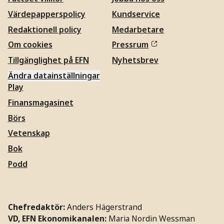
Värdepapperspolicy
Kundservice
Redaktionell policy
Medarbetare
Om cookies
Pressrum
Tillgänglighet på EFN
Nyhetsbrev
Ändra datainställningar
Play
Finansmagasinet
Börs
Vetenskap
Bok
Podd
Chefredaktör:
Anders Hägerstrand
VD, EFN Ekonomikanalen:
Maria Nordin Wessman