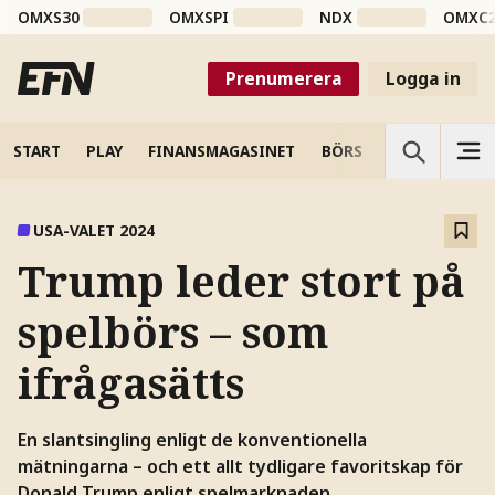
OMXS30
OMXSPI
NDX
OMXC
Prenumerera
Logga in
START
PLAY
FINANSMAGASINET
BÖRS
VETENSKAP
USA-VALET 2024
Trump leder stort på
spelbörs – som
ifrågasätts
En slantsingling enligt de konventionella
mätningarna – och ett allt tydligare favoritskap för
Donald Trump enligt spelmarknaden.