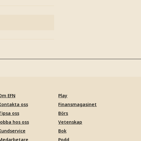
Om EFN
Play
Kontakta oss
Finansmagasinet
Tipsa oss
Börs
Jobba hos oss
Vetenskap
Kundservice
Bok
Medarbetare
Podd