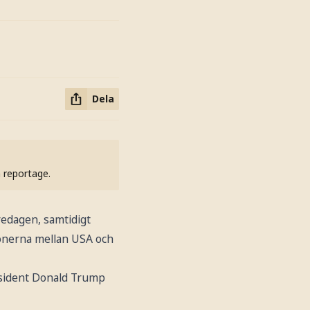
Dela
h reportage.
redagen, samtidigt
tionerna mellan USA och
esident Donald Trump