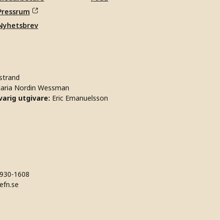
Pressrum
Nyhetsbrev
strand
aria Nordin Wessman
arig utgivare:
Eric Emanuelsson
930-1608
efn.se