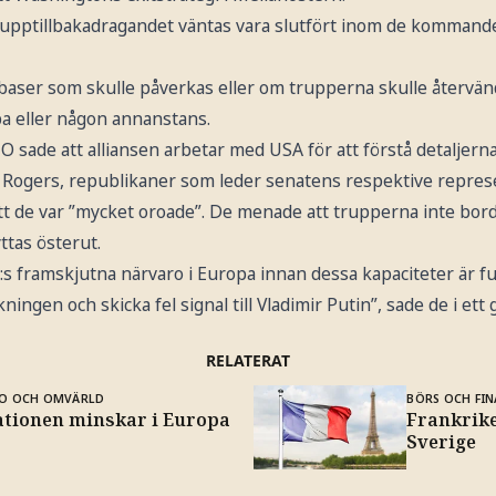
upptillbakadragandet väntas vara slutfört inom de kommande s
 baser som skulle påverkas eller om trupperna skulle återvända
a eller någon annanstans.
 sade att alliansen arbetar med USA för att förstå detaljerna 
 Rogers, republikaner som leder senatens respektive repre
tt de var ”mycket oroade”. De menade att trupperna inte borde
yttas österut.
A:s framskjutna närvaro i Europa innan dessa kapaciteter är fu
ningen och skicka fel signal till Vladimir Putin”, sade de i et
RELATERAT
O OCH OMVÄRLD
BÖRS OCH FIN
lationen minskar i Europa
Frankrike
Sverige