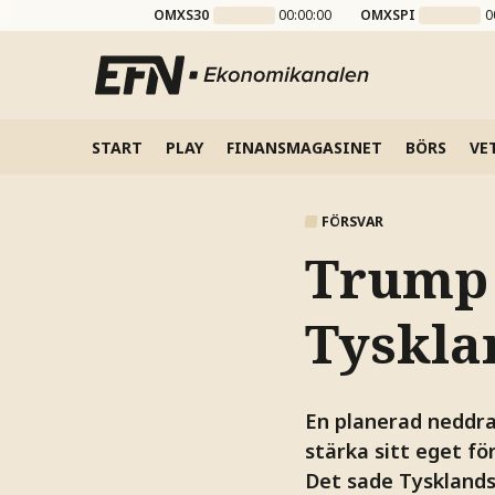
OMXS30
00:00:00
OMXSPI
0
START
PLAY
FINANSMAGASINET
BÖRS
VE
FÖRSVAR
Trump 
Tysklan
En planerad neddra
stärka sitt eget för
Det sade Tysklands 