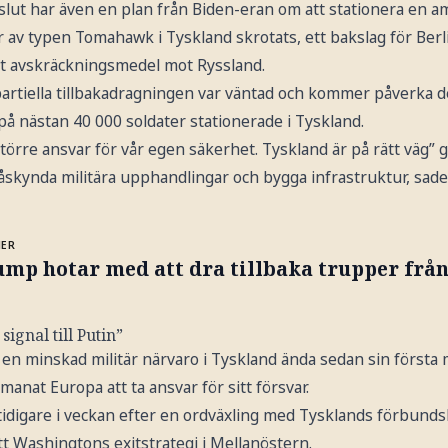
slut har även en plan från Biden-eran om att stationera en a
av typen Tomahawk i Tyskland skrotats, ett bakslag för Berli
llt avskräckningsmedel mot Ryssland.
 partiella tillbakadragningen var väntad och kommer påverka
å nästan 40 000 soldater stationerade i Tyskland.
törre ansvar för vår egen säkerhet. Tyskland är på rätt väg”
åskynda militära upphandlingar och bygga infrastruktur, sade
MER
ump hotar med att dra tillbaka trupper frå
signal till Putin”
en minskad militär närvaro i Tyskland ända sedan sin första
nat Europa att ta ansvar för sitt försvar.
idigare i veckan efter en ordväxling med Tysklands förbunds
t Washingtons exitstrategi i Mellanöstern.