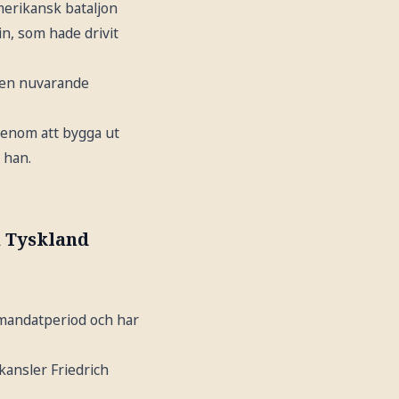
merikansk bataljon
n, som hade drivit
 den nuvarande
 genom att bygga ut
 han.
n Tyskland
 mandatperiod och har
kansler Friedrich