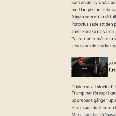
Som en del av USA:s be
med långdistansrobotar 
frågan som ett kraftfu
Pistorius sade att den
amerikanska närvaron p
”Vi européer måste ta s
sina väpnade styrkor, p
LÄS 
Tr
”Riskerar att skicka fel 
Trump har förespråkat 
upprepade gånger uppma
Han ökade dock hoten t
Merz, som har ifrågasat