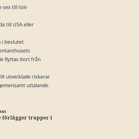
ex till tolv
 till USA eller
i beslutet.
sentanthusets
 flyttas bort från
llt utvecklade riskerar
t gemensamt uttalande.
ANS
 förlägger trupper i