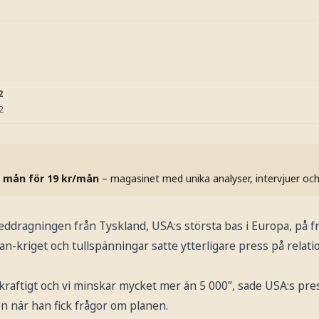
2
2
 mån för 19 kr/mån
– magasinet med unika analyser, intervjuer oc
dragningen från Tyskland, USA:s största bas i Europa, på f
an-kriget och tullspänningar satte ytterligare press på rela
kraftigt och vi minskar mycket mer än 5 000”, sade USA:s pr
en när han fick frågor om planen.