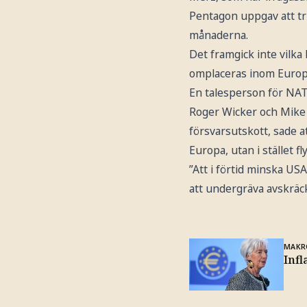
Pentagon uppgav att tr
månaderna.
Det framgick inte vilka
omplaceras inom Europ
En talesperson för NATO
Roger Wicker och Mike
försvarsutskott, sade a
Europa, utan i stället fl
”Att i förtid minska US
att undergräva avskräck
MAKR
Inf