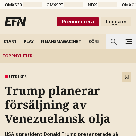
OMXS30
OMXSPI
NDX
OMXC
Prenumerera
Logga in
START
PLAY
FINANSMAGASINET
BÖRS
VETENSKAP
TOPPNYHETER
:
UTRIKES
Trump planerar
försäljning av
Venezuelansk olja
USA:s president Donald Trump presenterade på