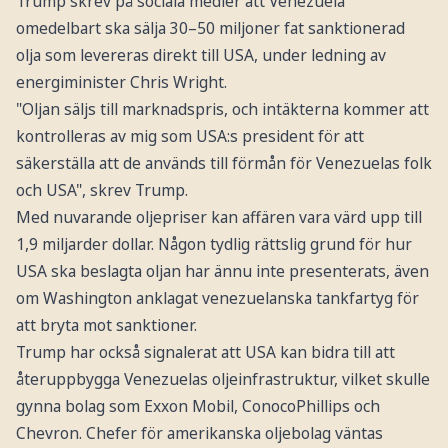
Trump skrev på sociala medier att Venezuela
omedelbart ska sälja 30–50 miljoner fat sanktionerad
olja som levereras direkt till USA, under ledning av
energiminister Chris Wright.
"Oljan säljs till marknadspris, och intäkterna kommer att
kontrolleras av mig som USA:s president för att
säkerställa att de används till förmån för Venezuelas folk
och USA", skrev Trump.
Med nuvarande oljepriser kan affären vara värd upp till
1,9 miljarder dollar. Någon tydlig rättslig grund för hur
USA ska beslagta oljan har ännu inte presenterats, även
om Washington anklagat venezuelanska tankfartyg för
att bryta mot sanktioner.
Trump har också signalerat att USA kan bidra till att
återuppbygga Venezuelas oljeinfrastruktur, vilket skulle
gynna bolag som Exxon Mobil, ConocoPhillips och
Chevron. Chefer för amerikanska oljebolag väntas