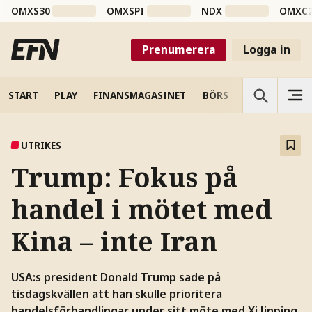
OMXS30
OMXSPI
NDX
OMXC
Prenumerera
Logga in
START
PLAY
FINANSMAGASINET
BÖRS
VETENSKAP
UTRIKES
Trump: Fokus på
handel i mötet med
Kina – inte Iran
USA:s president Donald Trump sade på
tisdagskvällen att han skulle prioritera
handelsförhandlingar under sitt möte med Xi Jinping