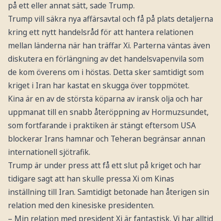
på ett eller annat sätt, sade Trump.
Trump vill säkra nya affärsavtal och få på plats detaljerna
kring ett nytt handelsråd för att hantera relationen
mellan länderna när han träffar Xi. Parterna väntas även
diskutera en förlängning av det handelsvapenvila som
de kom överens om i höstas. Detta sker samtidigt som
kriget i Iran har kastat en skugga över toppmötet.
Kina är en av de största köparna av iransk olja och har
uppmanat till en snabb återöppning av Hormuzsundet,
som fortfarande i praktiken är stängt eftersom USA
blockerar Irans hamnar och Teheran begränsar annan
internationell sjötrafik.
Trump är under press att få ett slut på kriget och har
tidigare sagt att han skulle pressa Xi om Kinas
inställning till Iran. Samtidigt betonade han återigen sin
relation med den kinesiske presidenten.
– Min relation med president Xi är fantastisk. Vi har alltid