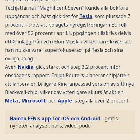
Techjättarna i ”Magnificent Seven” kunde alla bokföra
uppgångar och bäst gick det för
Tesla
som plussade 7
procent – trots att bolagets nyregistreringar i EU föll
med över 52 procent i april. Uppgången tillskrivs delvis
ett X-inlägg från vd:n Elon Musk, i vilket han skriver att
han nu ska vara ”superfokuserad” på Tesla och sina
övriga bolag.
Även
Nvidia
gick starkt och steg 3,2 procent inför
onsdagens rapport. Enligt Reuters planerar chipjätten
att lansera en billigare Kina-anpassad version av sitt nya
Blackwell-chip, vilket gav ytterligare skjuts åt aktien.
Meta
,
Microsoft
och
Apple
steg alla över 2 procent.
Hämta EFN:s app för iOS och Android
- gratis:
nyheter, analyser, börs, video, podd