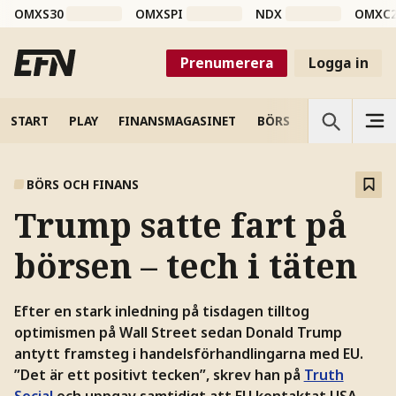
OMXS30
OMXSPI
NDX
OMXC
Prenumerera
Logga in
START
PLAY
FINANSMAGASINET
BÖRS
VETENSKAP
BÖRS OCH FINANS
Trump satte fart på
börsen – tech i täten
Efter en stark inledning på tisdagen tilltog
optimismen på Wall Street sedan Donald Trump
antytt framsteg i handelsförhandlingarna med EU.
”Det är ett positivt tecken”, skrev han på
Truth
Social
och uppgav samtidigt att EU kontaktat USA