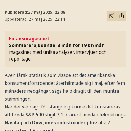
Publicerad:
27 maj 2025, 22:08
Uppdaterad:
27 maj 2025, 22:14
Finansmagasinet
Sommarerbjudande! 3 mån för 19 kr/mån
–
magasinet med unika analyser, intervjuer och
reportage.
Även färsk statistik som visade att det amerikanska
konsumentförtroendet återhämtade sig i maj, efter fem
månaders nedgångar, sägs ha bidragit till den muntra
stämningen.
När det var dags för stängning kunde det konstateras
att breda
S&P 500
stigit 2,1 procent, medan tekniktunga
Nasdaq
och
Dow Jones
industriindex plussat 2,7
respektive 1,8 procent.