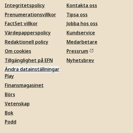
Integritetspolicy
Kontakta oss
Prenumerationsvillkor
Tipsa oss
FactSet villkor
Jobba hos oss
Värdepapperspolicy
Kundservice
Redaktionell policy
Medarbetare
Om cookies
Pressrum
Tillgänglighet på EFN
Nyhetsbrev
Ändra datainställningar
Play
Finansmagasinet
Börs
Vetenskap
Bok
Podd