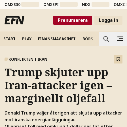
OMXS30
OMXSPI
NDX
OMXC
Prenumerera
Logga in
START
PLAY
FINANSMAGASINET
BÖRS
VETENSKAP
KONFLIKTEN I IRAN
Trump skjuter upp
Iran-attacker igen –
marginellt oljefall
Donald Trump väljer återigen att skjuta upp attacker
mot iranska energianläggningar.
Oljepriset föll med omkring 1 dollar per fat efter