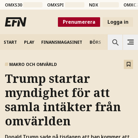
OMXS30
OMXSPI
NDX
OMXC
Prenumerera
Logga in
START
PLAY
FINANSMAGASINET
BÖRS
VETENSKAP
MAKRO OCH OMVÄRLD
Trump startar
myndighet för att
samla intäkter från
omvärlden
Donald Trump sade på tisdagen att han kommer att