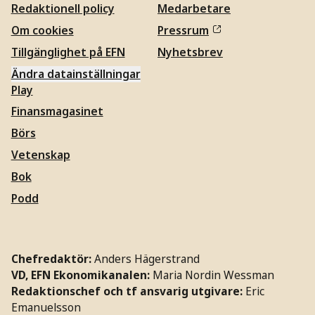
Redaktionell policy
Medarbetare
Om cookies
Pressrum
Tillgänglighet på EFN
Nyhetsbrev
Ändra datainställningar
Play
Finansmagasinet
Börs
Vetenskap
Bok
Podd
Chefredaktör:
Anders Hägerstrand
VD, EFN Ekonomikanalen:
Maria Nordin Wessman
Redaktionschef och tf ansvarig utgivare:
Eric
Emanuelsson