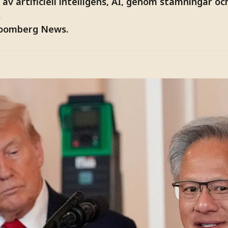
g av artificiell intelligens, AI, genom stämningar o
.
loomberg News.