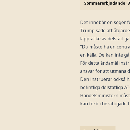
Sommarerbjudande! 3
Det innebär en seger fö
Trump sade att åtgärde
lapptäcke av delstatlig
"Du måste ha en centra
en källa. De kan inte g
För detta ändamål instr
ansvar för att utmana d
Den instruerar också h
befintliga delstatliga A
Handelsministern måste
kan förbli berättigade