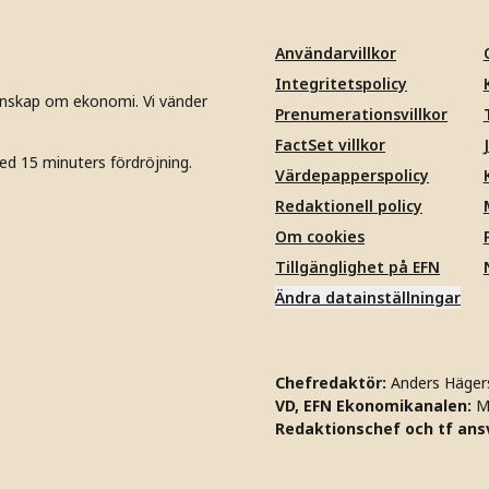
Användarvillkor
Integritetspolicy
unskap om ekonomi. Vi vänder
Prenumerationsvillkor
FactSet villkor
ed 15 minuters fördröjning.
Värdepapperspolicy
Redaktionell policy
Om cookies
Tillgänglighet på EFN
Ändra datainställningar
Chefredaktör:
Anders Häger
VD, EFN Ekonomikanalen:
M
Redaktionschef och tf ansv