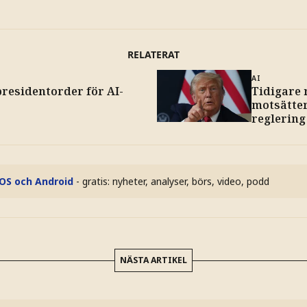
RELATERAT
AI
residentorder för AI-
Tidigare
motsätter
reglering
iOS och Android
- gratis: nyheter, analyser, börs, video, podd
NÄSTA ARTIKEL