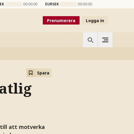
EK
00:00:00
EURSEK
00:00:00
Prenumerera
Logga in
Spara
atlig
till att motverka