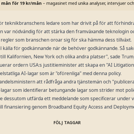
 mån för 19 kr/mån
– magasinet med unika analyser, intervjuer oc
r teknikbranschens ledare som har drivit på för att förhindra
n var nödvändig för att stärka den framväxande teknologin o
a regler som branschen oroar sig för ska hämma dess tillväxt.
l källa för godkännande när de behöver godkännande. Så sak
å till Kalifornien, New York och olika andra platser", sade Tru
uerar ordern USA:s justitieminister att skapa en "AI Litigatio
elstatliga AI-lagar som är "oförenliga" med denna policy.
andelsministern att rådfråga andra tjänstemän och "publicera
I-lagar som identifierar betungande lagar som strider mot poli
 dessutom utfärda ett meddelande som specificerar under vil
 till finansiering genom Broadband Equity Access and Deplo
FÖLJ TAGGAR