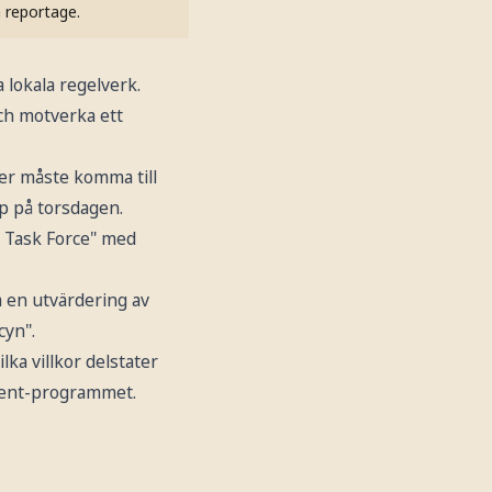
h reportage.
 lokala regelverk.
ch motverka ett
er måste komma till
mp på torsdagen.
n Task Force" med
 en utvärdering av
cyn".
ka villkor delstater
yment-programmet.