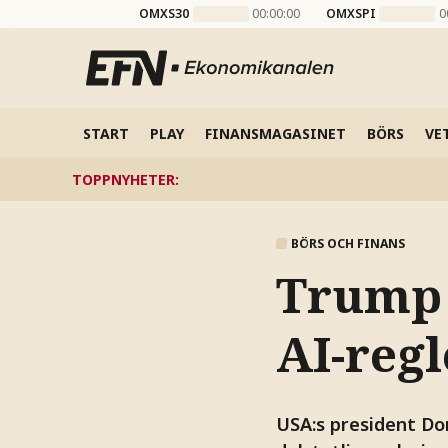
OMXS30
00:00:00
OMXSPI
0
START
PLAY
FINANSMAGASINET
BÖRS
VE
TOPPNYHETER
:
BÖRS OCH FINANS
Trump t
AI-reg
USA:s president Do