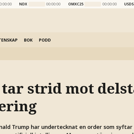
0:00:00
NDX
00:00:00
OMXC25
00:00:00
USDS
TENSKAP
BOK
PODD
ar strid mot delst
lering
nald Trump har undertecknat en order som syftar 