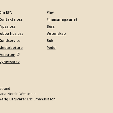
Om EFN
Play
Kontakta oss
Finansmagasinet
Tipsa oss
Börs
Jobba hos oss
Vetenskap
Kundservice
Bok
Medarbetare
Podd
Pressrum
Nyhetsbrev
strand
aria Nordin Wessman
arig utgivare:
Eric Emanuelsson