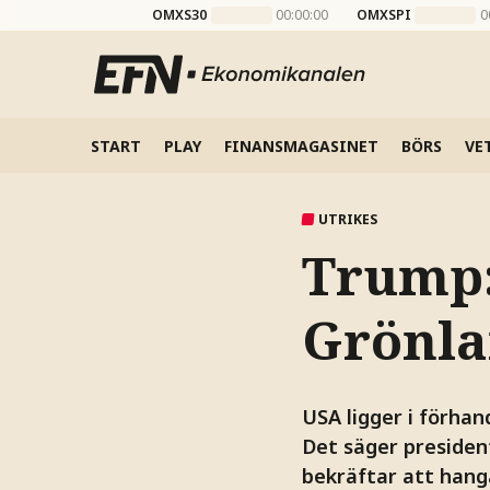
OMXS30
00:00:00
OMXSPI
0
START
PLAY
FINANSMAGASINET
BÖRS
VE
UTRIKES
Trump:
Grönla
USA ligger i förhan
Det säger presiden
bekräftar att hang