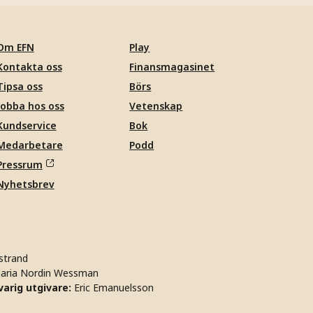
Om EFN
Play
Kontakta oss
Finansmagasinet
Tipsa oss
Börs
Jobba hos oss
Vetenskap
Kundservice
Bok
Medarbetare
Podd
Pressrum
Nyhetsbrev
strand
aria Nordin Wessman
arig utgivare:
Eric Emanuelsson