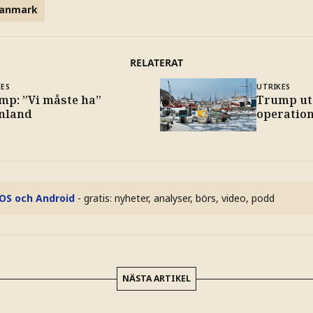
anmark
RELATERAT
KES
UTRIKES
mp: ”Vi måste ha”
Trump ute
nland
operatio
iOS och Android
- gratis: nyheter, analyser, börs, video, podd
NÄSTA ARTIKEL