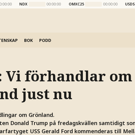
0:00:00
NDX
00:00:00
OMXC25
00:00:00
USDS
TENSKAP
BOK
PODD
 Vi förhandlar om
nd just nu
dlingar om Grönland.
ten Donald Trump på fredagskvällen samtidigt so
arfartyget USS Gerald Ford kommenderas till Mell