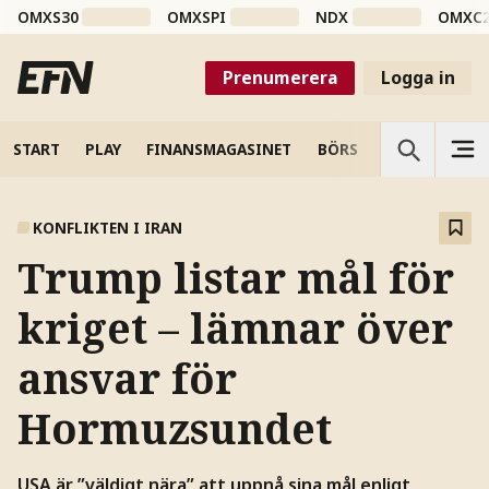
OMXS30
OMXSPI
NDX
OMXC
Prenumerera
Logga in
START
PLAY
FINANSMAGASINET
BÖRS
VETENSKAP
KONFLIKTEN I IRAN
Trump listar mål för
kriget – lämnar över
ansvar för
Hormuzsundet
USA är ”väldigt nära” att uppnå sina mål enligt