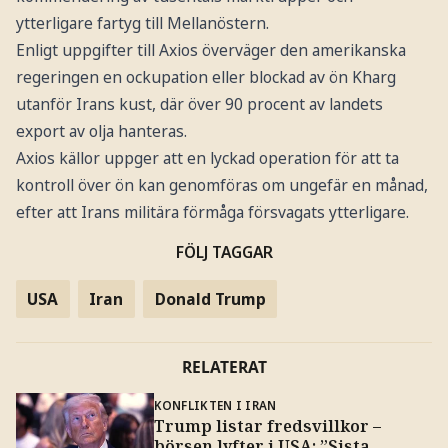
ytterligare fartyg till Mellanöstern.
Enligt uppgifter till Axios överväger den amerikanska
regeringen en ockupation eller blockad av ön Kharg
utanför Irans kust, där över 90 procent av landets
export av olja hanteras.
Axios källor uppger att en lyckad operation för att ta
kontroll över ön kan genomföras om ungefär en månad,
efter att Irans militära förmåga försvagats ytterligare.
FÖLJ TAGGAR
USA
Iran
Donald Trump
RELATERAT
KONFLIKTEN I IRAN
Trump listar fredsvillkor –
börsen lyfter i USA: ”Sista