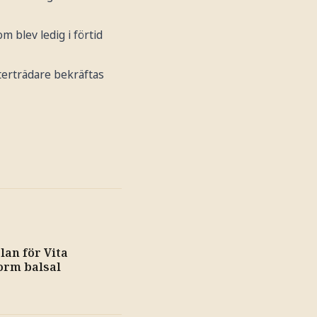
om blev ledig i förtid
terträdare bekräftas
an för Vita
orm balsal