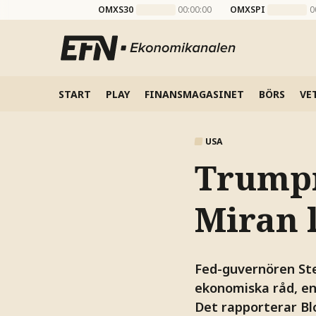
OMXS30
00:00:00
OMXSPI
0
START
PLAY
FINANSMAGASINET
BÖRS
VE
USA
Trumpr
Miran 
Fed-guvernören Ste
ekonomiska råd, en
Det rapporterar B