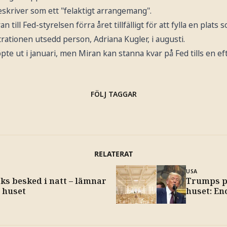
beskriver som ett "felaktigt arrangemang".
ill Fed-styrelsen förra året tillfälligt för att fylla en plats s
rationen utsedd person, Adriana Kugler, i augusti.
e ut i januari, men Miran kan stanna kvar på Fed tills en ef
FÖLJ TAGGAR
RELATERAT
USA
ks besked i natt – lämnar
Trumps pl
 huset
huset: En