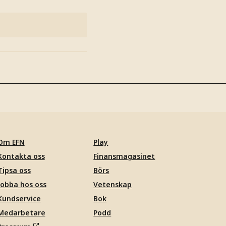
Om EFN
Play
Kontakta oss
Finansmagasinet
Tipsa oss
Börs
Jobba hos oss
Vetenskap
Kundservice
Bok
Medarbetare
Podd