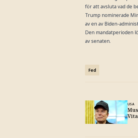
för att avsluta vad de 
Trump nominerade Miran t
av en av Biden-administ
Den mandatperioden löpt
av senaten.
Fed
USA
Mus
Vita