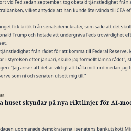
ort vid Fed sedan september, tog obetald tjänstledighet från si
ralbanken, vilket antydde att han kunde återvända till CEA eft
get fick kritik från senatsdemokrater, som sade att det skull
nald Trump och hotade att undergräva Feds trovärdighet eft
set.
tjänstledighet från rådet för att komma till Federal Reserve, 
r i styrelsen efter januari, skulle jag formellt lämna rådet", 
agen. "Jag anser att det är viktigt att hålla mitt ord medan jag 
serve som ni och senaten utsett mig till."
MER
a huset skyndar på nya riktlinjer för AI-mo
 tisdagen uppmanade demokraterna i senatens bankutskott Mir