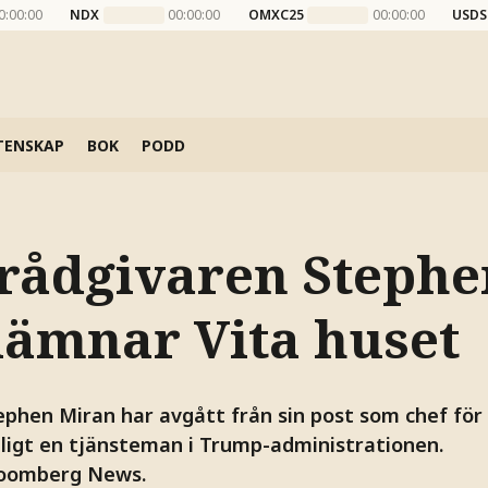
0:00:00
NDX
00:00:00
OMXC25
00:00:00
USDS
TENSKAP
BOK
PODD
ådgivaren Stephe
lämnar Vita huset
phen Miran har avgått från sin post som chef för 
ligt en tjänsteman i Trump-administrationen.
loomberg News.