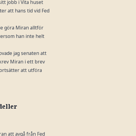
tt jobb i Vita huset
er att hans tid vid Fed
e göra Miran alltför
ersom han inte helt
lovade jag senaten att
skrev Miran i ett brev
fortsätter att utföra
deller
an att avgå från Fed