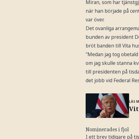
Miran, som har tjänstgj
när han började på cent
var över.
Det ovanliga arrangeman
bunden av president Do
bröt banden till Vita hu
"Medan jag tog obetald 
om jag skulle stanna kva
till presidenten på tisd
det jobb vid Federal Re
LÄS 
Vit
Nominerades i fjol
I ett brev tidigare på