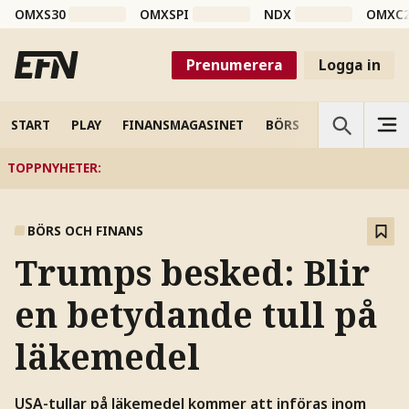
OMXS30
OMXSPI
NDX
OMXC
Prenumerera
Logga in
START
PLAY
FINANSMAGASINET
BÖRS
VETENSKAP
TOPPNYHETER
:
BÖRS OCH FINANS
Trumps besked: Blir
en betydande tull på
läkemedel
USA-tullar på läkemedel kommer att införas inom