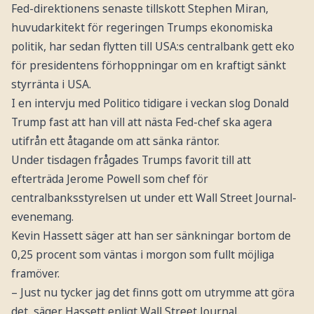
Fed-direktionens senaste tillskott Stephen Miran,
huvudarkitekt för regeringen Trumps ekonomiska
politik, har sedan flytten till USA:s centralbank gett eko
för presidentens förhoppningar om en kraftigt sänkt
styrränta i USA.
I en intervju med Politico tidigare i veckan slog Donald
Trump fast att han vill att nästa Fed-chef ska agera
utifrån ett åtagande om att sänka räntor.
Under tisdagen frågades Trumps favorit till att
efterträda Jerome Powell som chef för
centralbanksstyrelsen ut under ett Wall Street Journal-
evenemang.
Kevin Hassett säger att han ser sänkningar bortom de
0,25 procent som väntas i morgon som fullt möjliga
framöver.
– Just nu tycker jag det finns gott om utrymme att göra
det, säger Hassett enligt Wall Street Journal.