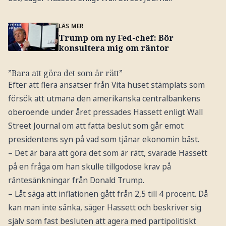
LÄS MER
Trump om ny Fed-chef: Bör
konsultera mig om räntor
”Bara att göra det som är rätt”
Efter att flera ansatser från Vita huset stämplats som
försök att utmana den amerikanska centralbankens
oberoende under året pressades Hassett enligt Wall
Street Journal om att fatta beslut som går emot
presidentens syn på vad som tjänar ekonomin bäst.
– Det är bara att göra det som är rätt, svarade Hassett
på en fråga om han skulle tillgodose krav på
räntesänkningar från Donald Trump.
– Låt säga att inflationen gått från 2,5 till 4 procent. Då
kan man inte sänka, säger Hassett och beskriver sig
själv som fast besluten att agera med partipolitiskt