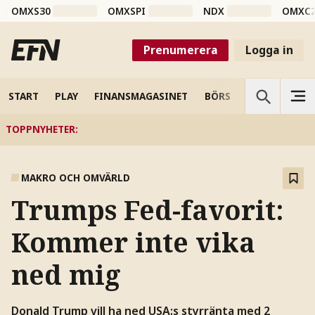
OMXS30
OMXSPI
NDX
OMXC
Prenumerera
Logga in
START
PLAY
FINANSMAGASINET
BÖRS
VETENSKAP
TOPPNYHETER
:
MAKRO OCH OMVÄRLD
Trumps Fed-favorit:
Kommer inte vika
ned mig
Donald Trump vill ha ned USA:s styrränta med 2