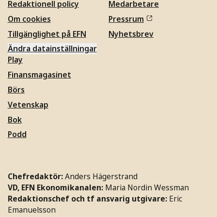
Redaktionell policy
Medarbetare
Om cookies
Pressrum
Tillgänglighet på EFN
Nyhetsbrev
Ändra datainställningar
Play
Finansmagasinet
Börs
Vetenskap
Bok
Podd
Chefredaktör:
Anders Hägerstrand
VD, EFN Ekonomikanalen:
Maria Nordin Wessman
Redaktionschef och tf ansvarig utgivare:
Eric
Emanuelsson