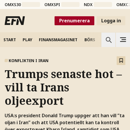
OMXS30
OMXSPI
NDX
OMXC
Prenumerera
Logga in
START
PLAY
FINANSMAGASINET
BÖRS
VETENSKAP
KONFLIKTEN I IRAN
Trumps senaste hot –
vill ta Irans
oljeexport
USA:s president Donald Trump uppger att han vill ”ta
oljan i Iran” och att USA potentiellt kan ta kontroll
över exportnavet Kharg Island, samtidigt som USA