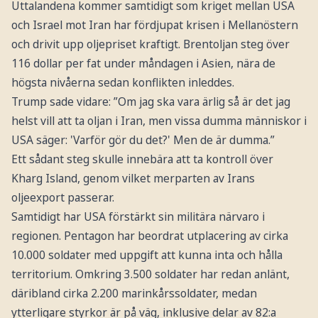
Uttalandena kommer samtidigt som kriget mellan USA
och Israel mot Iran har fördjupat krisen i Mellanöstern
och drivit upp oljepriset kraftigt. Brentoljan steg över
116 dollar per fat under måndagen i Asien, nära de
högsta nivåerna sedan konflikten inleddes.
Trump sade vidare: ”Om jag ska vara ärlig så är det jag
helst vill att ta oljan i Iran, men vissa dumma människor i
USA säger: 'Varför gör du det?' Men de är dumma.”
Ett sådant steg skulle innebära att ta kontroll över
Kharg Island, genom vilket merparten av Irans
oljeexport passerar.
Samtidigt har USA förstärkt sin militära närvaro i
regionen. Pentagon har beordrat utplacering av cirka
10.000 soldater med uppgift att kunna inta och hålla
territorium. Omkring 3.500 soldater har redan anlänt,
däribland cirka 2.200 marinkårssoldater, medan
ytterligare styrkor är på väg, inklusive delar av 82:a