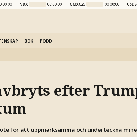
0:00:00
NDX
00:00:00
OMXC25
00:00:00
USDS
TENSKAP
BOK
PODD
avbryts efter Trum
atum
 möte för att uppmärksamma och underteckna mine