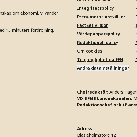
Integritetspolicy
unskap om ekonomi. Vi vänder
Prenumerationsvillkor
FactSet villkor
ed 15 minuters fördröjning.
Värdepapperspolicy
Redaktionell policy
Om cookies
Tillgänglighet på EFN
Ändra datainställningar
Chefredaktör:
Anders Häger
VD, EFN Ekonomikanalen:
M
Redaktionschef och tf ansv
Adress
Blasieholmstorg 12