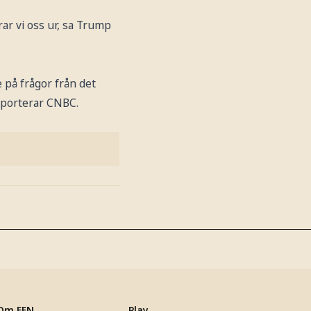
rar vi oss ur, sa Trump
 på frågor från det
pporterar CNBC.
Om EFN
Play