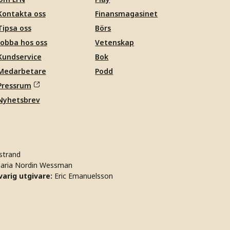
Kontakta oss
Finansmagasinet
Tipsa oss
Börs
Jobba hos oss
Vetenskap
Kundservice
Bok
Medarbetare
Podd
Pressrum
Nyhetsbrev
strand
aria Nordin Wessman
arig utgivare:
Eric Emanuelsson