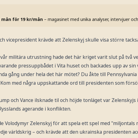
 mån för 19 kr/mån
– magasinet med unika analyser, intervjuer oc
ch vicepresident krävde att Zelenskyj skulle visa större tac
år militära utrustning hade det här kriget varit slut på två ve
rvarande pressuppbådet i Vita huset och backades upp av sin 
enda gång under hela det här mötet? Du åkte till Pennsylvani
 Kom med några uppskattande ord till presidenten som försök
rump och Vance ilsknade til och höjde tonläget var Zelenskyjs 
ysslands agerande i konflikten.
Volodymyr Zelenskyj för att spela ett spel med "miljontals m
redje världskrig – och krävde att den ukrainska presidenten ac