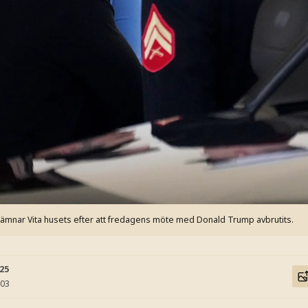
lämnar Vita husets efter att fredagens möte med Donald Trump avbrutits.
:25
:03