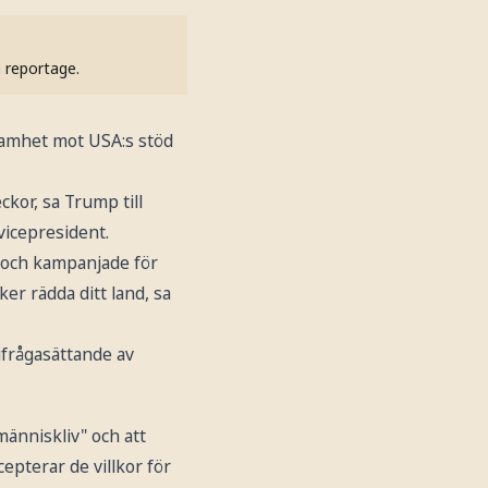
h reportage.
ksamhet mot USA:s stöd
ckor, sa Trump till
vicepresident.
a och kampanjade för
er rädda ditt land, sa
ifrågasättande av
änniskliv" och att
cepterar de villkor för