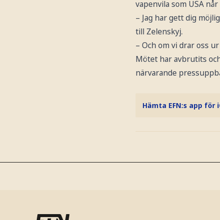
vapenvila som USA når
– Jag har gett dig möjli
till Zelenskyj.
– Och om vi drar oss ur 
Mötet har avbrutits och
närvarande pressuppbåd
Hämta EFN:s app för 