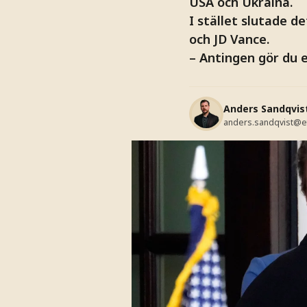
USA och Ukraina.
I stället slutade 
och JD Vance.
– Antingen gör du en
Anders Sandqvis
anders.sandqvist@e