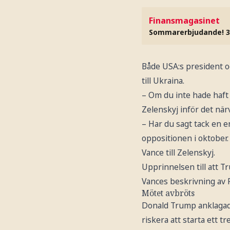
Finansmagasinet
Sommarerbjudande! 3
Både USA:s president o
till Ukraina.
– Om du inte hade haft v
Zelenskyj inför det nä
– Har du sagt tack en 
oppositionen i oktober.
Vance till Zelenskyj.
Upprinnelsen till att T
Vances beskrivning av R
Mötet avbröts
Donald Trump anklagade 
riskera att starta ett t