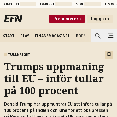
OMXS30
OMXSPI
NDX
OMXC
Prenumerera
Logga in
START
PLAY
FINANSMAGASINET
BÖRS
VETENSKAP
TULLKRIGET
Trumps uppmaning
till EU – inför tullar
på 100 procent
Donald Trump har uppmuntrat EU att införa tullar på
100 procent på Indien och Kina för att öka pressen
på Ryssland att avsluta kriget i Ukraina, rapporterar