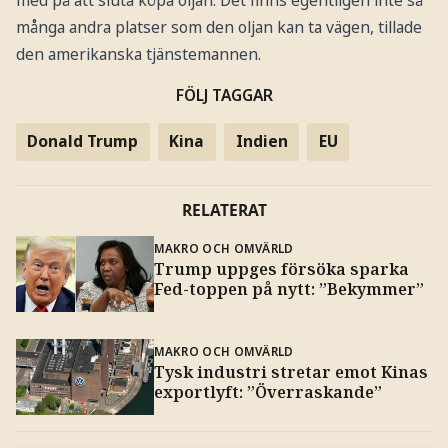
med på att sluta köpa oljan. Det finns egentligen inte så
många andra platser som den oljan kan ta vägen, tillade
den amerikanska tjänstemannen.
FÖLJ TAGGAR
Donald Trump
Kina
Indien
EU
RELATERAT
MAKRO OCH OMVÄRLD
Trump uppges försöka sparka
Fed-toppen på nytt: ”Bekymmer”
MAKRO OCH OMVÄRLD
Tysk industri stretar emot Kinas
exportlyft: ”Överraskande”