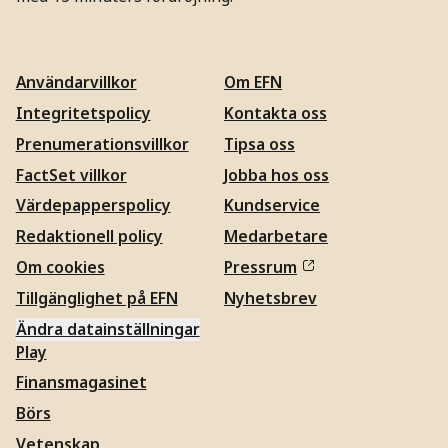
Användarvillkor
Om EFN
Integritetspolicy
Kontakta oss
Prenumerationsvillkor
Tipsa oss
FactSet villkor
Jobba hos oss
Värdepapperspolicy
Kundservice
Redaktionell policy
Medarbetare
Om cookies
Pressrum
Tillgänglighet på EFN
Nyhetsbrev
Ändra datainställningar
Play
Finansmagasinet
Börs
Vetenskap