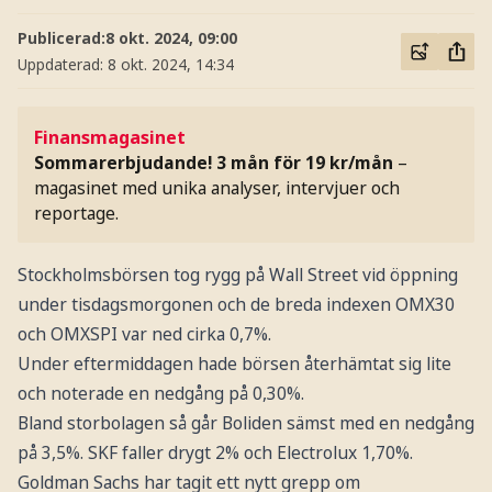
Publicerad:
8 okt. 2024, 09:00
Uppdaterad:
8 okt. 2024, 14:34
Finansmagasinet
Sommarerbjudande! 3 mån för 19 kr/mån
–
magasinet med unika analyser, intervjuer och
reportage.
Stockholmsbörsen tog rygg på Wall Street vid öppning
under tisdagsmorgonen och de breda indexen OMX30
och OMXSPI var ned cirka 0,7%.
Under eftermiddagen hade börsen återhämtat sig lite
och noterade en nedgång på 0,30%.
Bland storbolagen så går Boliden sämst med en nedgång
på 3,5%. SKF faller drygt 2% och Electrolux 1,70%.
Goldman Sachs har tagit ett nytt grepp om