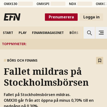
OMXS30
OMXSPI
NDX
OMXC
Prenumerera
Logga in
START
PLAY
FINANSMAGASINET
BÖRS
VETENSKAP
TOPPNYHETER
:
BÖRS OCH FINANS
Fallet mildras på
Stockholmsbörsen
Fallet på Stockholmsbörsen mildras.
OMX30 går från att öppna på minus 0,70% till en
nedgång på 0,30%.