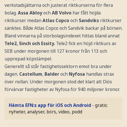
verkstadsjättarna och justerat riktkurserna för flera
bolag.
Assa Abloy
och
AB Volvo
har fått höjda
riktkurser medan
Atlas Copco
och
Sandviks
riktkurser
sänktes. Både Atlas Copco och Sandvik backar på börsen.
Bland vinnarna på storbolagsindexet hittas bland annat
Tele2, Sinch och Essity.
Tele2 fick en höjd riktkurs av
SEB under morgonen till 127 kronor från 113 och
upprepad köpstämpel.
Generellt så står fastighetssektorn emot bra under
dagen.
Castellum
,
Balder
och
Nyfosa
handlas strax
över nollan. Under morgonen stod det klart att Diös
förvärvar fastigheter av Nyfosa för 940 miljoner kronor.
Hämta EFN:s app för iOS och Android
- gratis:
nyheter, analyser, börs, video, podd