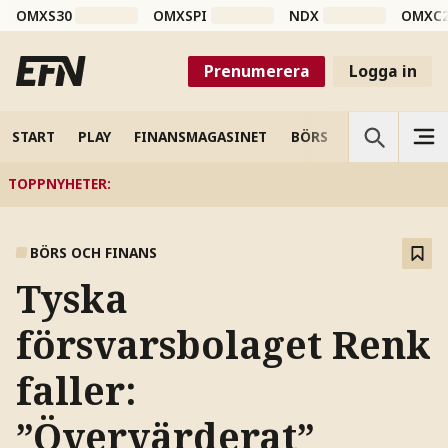
OMXS30
OMXSPI
NDX
OMXC
Prenumerera
Logga in
START
PLAY
FINANSMAGASINET
BÖRS
VETENSKAP
TOPPNYHETER
:
BÖRS OCH FINANS
Tyska
försvarsbolaget Renk
faller:
”Övervärderat”