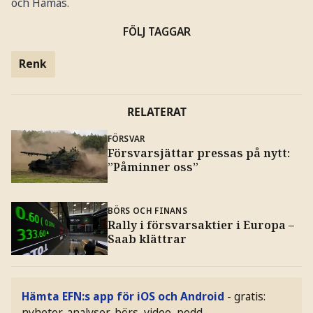
och Hamas.
FÖLJ TAGGAR
Renk
RELATERAT
FÖRSVAR
Försvarsjättar pressas på nytt:
”Påminner oss”
BÖRS OCH FINANS
Rally i försvarsaktier i Europa –
Saab klättrar
Hämta EFN:s app för iOS och Android
- gratis:
nyheter, analyser, börs, video, podd