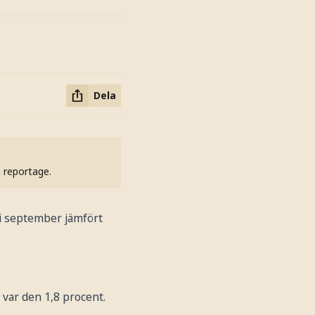
Dela
h reportage.
 i september jämfört
t var den 1,8 procent.