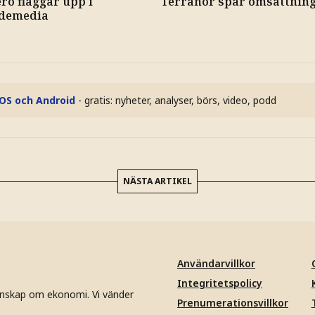
ro flaggar upp i
Terranor spår omsättning 
demedia
iOS och Android
- gratis: nyheter, analyser, börs, video, podd
NÄSTA ARTIKEL
Användarvillkor
Integritetspolicy
unskap om ekonomi. Vi vänder
Prenumerationsvillkor