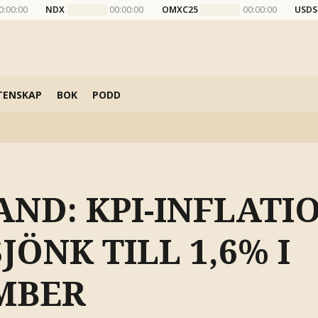
0:00:00
NDX
00:00:00
OMXC25
00:00:00
USDS
TENSKAP
BOK
PODD
AND: KPI-INFLATI
SJÖNK TILL 1,6% I
MBER