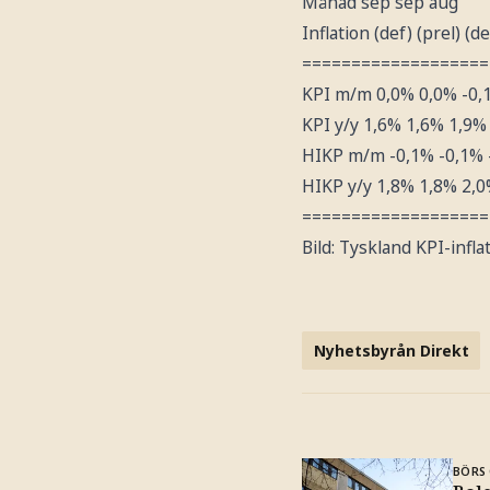
Månad sep sep aug
Inflation (def) (prel) (de
===================
KPI m/m 0,0% 0,0% -0,
KPI y/y 1,6% 1,6% 1,9%
HIKP m/m -0,1% -0,1% 
HIKP y/y 1,8% 1,8% 2,
===================
Bild: Tyskland KPI-infla
Nyhetsbyrån Direkt
BÖRS 