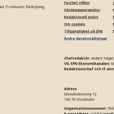
FactSet villkor
ed 15 minuters fördröjning.
Värdepapperspolicy
Redaktionell policy
Om cookies
Tillgänglighet på EFN
Ändra datainställningar
Chefredaktör:
Anders Häger
VD, EFN Ekonomikanalen:
M
Redaktionschef och tf ansv
Adress
Blasieholmstorg 12
106 70 Stockholm
Organisationsnummer:
556
E-postadress:
redaktionen@