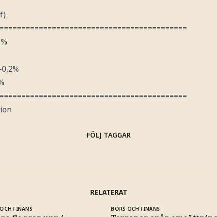
f)
===========================================
1%
-0,2%
0%
===========================================
tion
FÖLJ TAGGAR
RELATERAT
OCH FINANS
BÖRS OCH FINANS