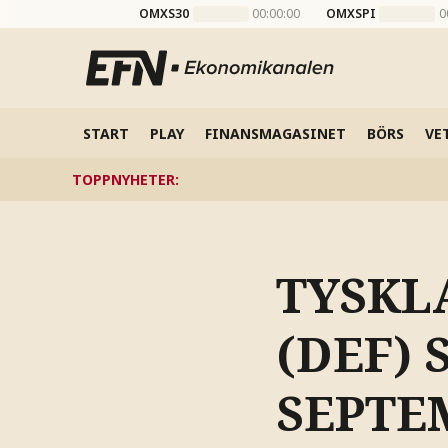
OMXS30
00:00:00
OMXSPI
0
START
PLAY
FINANSMAGASINET
BÖRS
VE
TOPPNYHETER
:
TYSKL
(DEF) 
SEPTE