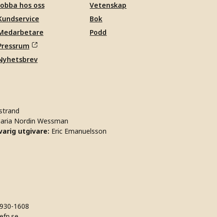
Jobba hos oss
Vetenskap
Kundservice
Bok
Medarbetare
Podd
Pressrum
Nyhetsbrev
strand
aria Nordin Wessman
arig utgivare:
Eric Emanuelsson
930-1608
efn.se