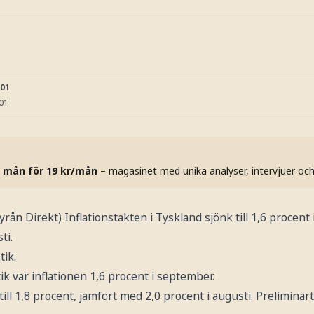
:01
:01
 mån för 19 kr/mån
– magasinet med unika analyser, intervjuer oc
 Direkt) Inflationstakten i Tyskland sjönk till 1,6 procent
ti.
tik.
tik var inflationen 1,6 procent i september.
ill 1,8 procent, jämfört med 2,0 procent i augusti. Preliminär