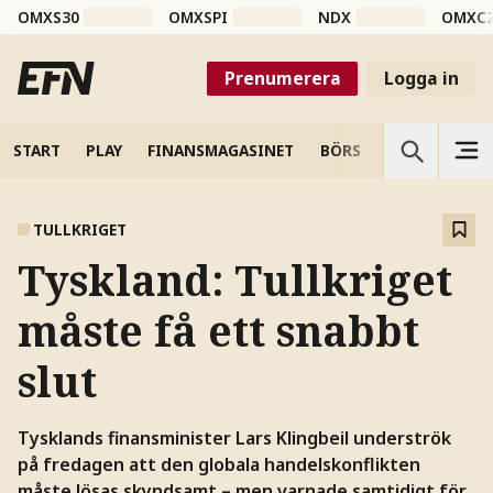
OMXS30
OMXSPI
NDX
OMXC
Prenumerera
Logga in
START
PLAY
FINANSMAGASINET
BÖRS
VETENSKAP
TULLKRIGET
Tyskland: Tullkriget
måste få ett snabbt
slut
Tysklands finansminister Lars Klingbeil underströk
på fredagen att den globala handelskonflikten
måste lösas skyndsamt – men varnade samtidigt för