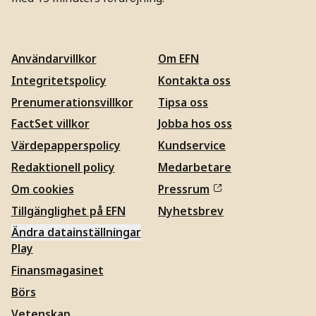
Användarvillkor
Om EFN
Integritetspolicy
Kontakta oss
Prenumerationsvillkor
Tipsa oss
FactSet villkor
Jobba hos oss
Värdepapperspolicy
Kundservice
Redaktionell policy
Medarbetare
Om cookies
Pressrum
Tillgänglighet på EFN
Nyhetsbrev
Ändra datainställningar
Play
Finansmagasinet
Börs
Vetenskap