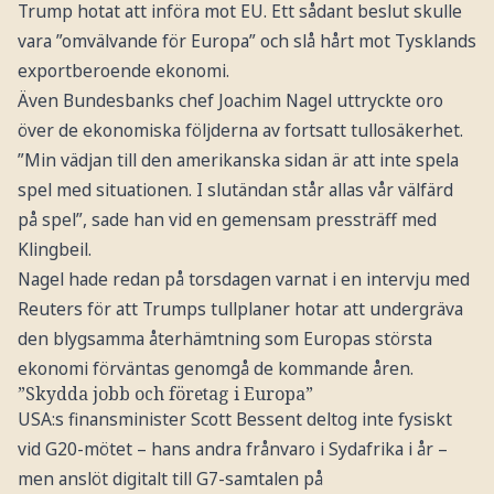
Trump hotat att införa mot EU. Ett sådant beslut skulle
vara ”omvälvande för Europa” och slå hårt mot Tysklands
exportberoende ekonomi.
Även Bundesbanks chef Joachim Nagel uttryckte oro
över de ekonomiska följderna av fortsatt tullosäkerhet.
”Min vädjan till den amerikanska sidan är att inte spela
spel med situationen. I slutändan står allas vår välfärd
på spel”, sade han vid en gemensam pressträff med
Klingbeil.
Nagel hade redan på torsdagen varnat i en intervju med
Reuters för att Trumps tullplaner hotar att undergräva
den blygsamma återhämtning som Europas största
ekonomi förväntas genomgå de kommande åren.
”Skydda jobb och företag i Europa”
USA:s finansminister Scott Bessent deltog inte fysiskt
vid G20-mötet – hans andra frånvaro i Sydafrika i år –
men anslöt digitalt till G7-samtalen på