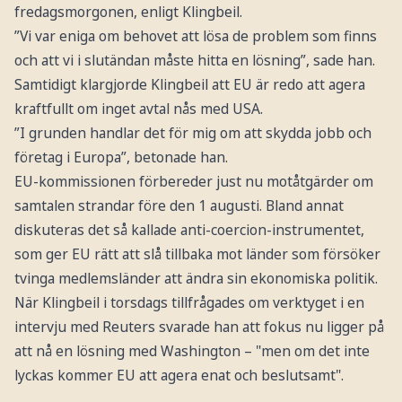
fredagsmorgonen, enligt Klingbeil.
”Vi var eniga om behovet att lösa de problem som finns
och att vi i slutändan måste hitta en lösning”, sade han.
Samtidigt klargjorde Klingbeil att EU är redo att agera
kraftfullt om inget avtal nås med USA.
”I grunden handlar det för mig om att skydda jobb och
företag i Europa”, betonade han.
EU-kommissionen förbereder just nu motåtgärder om
samtalen strandar före den 1 augusti. Bland annat
diskuteras det så kallade anti-coercion-instrumentet,
som ger EU rätt att slå tillbaka mot länder som försöker
tvinga medlemsländer att ändra sin ekonomiska politik.
När Klingbeil i torsdags tillfrågades om verktyget i en
intervju med Reuters svarade han att fokus nu ligger på
att nå en lösning med Washington – "men om det inte
lyckas kommer EU att agera enat och beslutsamt".