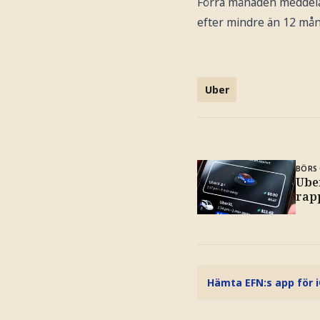
Förra månaden meddelad
efter mindre än 12 måna
Uber
BÖRS 
Uber
rap
Hämta EFN:s app för 