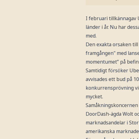
I februari tillkännagav
länder i år. Nu har des
med.
Den exakta orsaken till
framgången" med lanseri
momentumet” på befint
Samtidigt försöker Ube
avvisades ett bud på 10
konkurrensprövning vid
mycket.
Samåkningskoncernen ha
DoorDash-ägda Wolt och
marknadsandelar i Stor
amerikanska marknaden