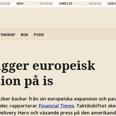
0:00:00
NDX
00:00:00
OMXC25
00:00:00
USDS
TENSKAP
BOK
PODD
ägger europeisk
ion på is
ber backar från sin europeiska expansion och pau
nder, rapporterar
Financial Times
. Taktikskiftet sk
elivery Hero och växande press på den amerikans