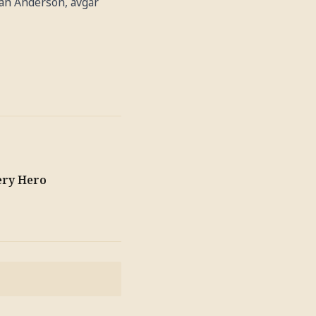
san Anderson, avgår
ery Hero