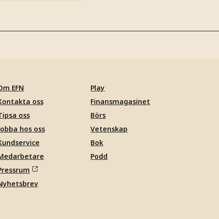
Om EFN
Play
Kontakta oss
Finansmagasinet
Tipsa oss
Börs
Jobba hos oss
Vetenskap
Kundservice
Bok
Medarbetare
Podd
Pressrum
Nyhetsbrev