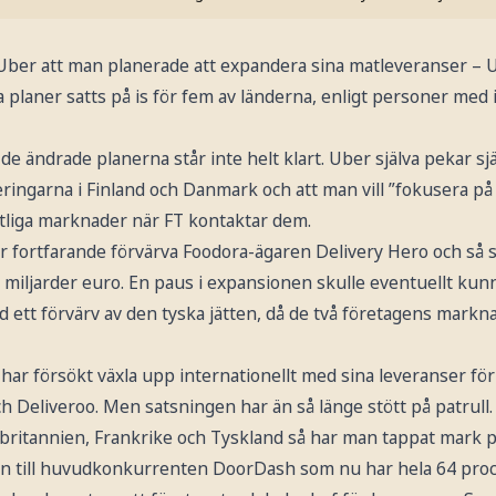
 Uber att man planerade att expandera sina matleveranser – Ub
sa planer satts på is för fem av länderna, enligt personer med
 de ändrade planerna står inte helt klart. Uber själva pekar s
ngarna i Finland och Danmark och att man vill ”fokusera på a
liga marknader när FT kontaktar dem.
r fortfarande förvärva Foodora-ägaren Delivery Hero och så 
 miljarder euro. En paus i expansionen skulle eventuellt kun
 ett förvärv av den tyska jätten, då de två företagens markn
r försökt växla upp internationellt med sina leveranser för
 Deliveroo. Men satsningen har än så länge stött på patrull
britannien, Frankrike och Tyskland så har man tappat mark p
 till huvudkonkurrenten DoorDash som nu har hela 64 pro