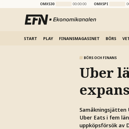
OMXS30
00:00:00
OMXSPI
0
START
PLAY
FINANSMAGASINET
BÖRS
VE
BÖRS OCH FINANS
Uber l
expans
Samåkningsjätten U
Uber Eats i fem lä
uppköpsförsök av D