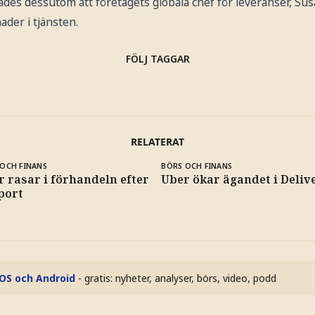
es dessutom att företagets globala chef för leveranser, Su
der i tjänsten.
FÖLJ TAGGAR
RELATERAT
OCH FINANS
BÖRS OCH FINANS
 rasar i förhandeln efter
Uber ökar ägandet i Deliv
port
iOS och Android
- gratis: nyheter, analyser, börs, video, podd