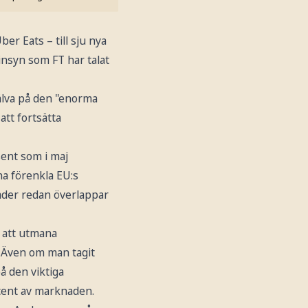
er Eats – till sju nya
 insyn som FT har talat
jälva på den "enorma
tt fortsätta
sent som i maj
na förenkla EU:s
ader redan överlappar
 att utmana
. Även om man tagit
å den viktiga
cent av marknaden.