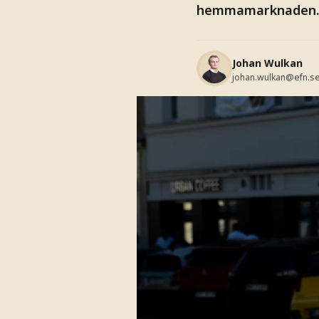
hemmamarknaden.
Johan Wulkan
johan.wulkan@efn.s