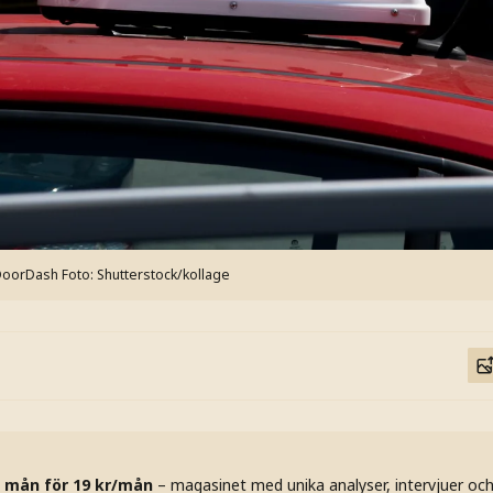
DoorDash
Foto: Shutterstock/kollage
 mån för 19 kr/mån
– magasinet med unika analyser, intervjuer oc